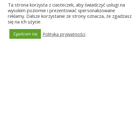
Sprawdź inne nasze miasta
Ta strona korzysta z ciasteczek, aby świadczyć usługi na
wysokim poziomie i prezentować spersonalizowane
reklamy. Dalsze korzystanie ze strony oznacza, że zgadzasz
Skup makulatury w Skierniewicach
się na ich użycie.
Skup makulatury w Płocku
Polityka prywatności
Skup makulatury w Sulejówku
Zgadzam się
Generated by
MPG
Skup makulatury w Zamościu
Skup makulatury w Goleniowie
Znajdź najlepszą cenę
Bezpłatnie porównamy ceny w całej okolicy
i
przedstawimy Ci najlepszą z nich.
Porównaj ceny online >