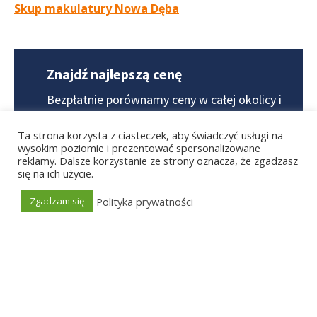
Skup makulatury Nowa Dęba
Znajdź najlepszą cenę
Bezpłatnie porównamy ceny w całej okolicy
i
przedstawimy Ci najlepszą z nich.
Ta strona korzysta z ciasteczek, aby świadczyć usługi na
wysokim poziomie i prezentować spersonalizowane
reklamy. Dalsze korzystanie ze strony oznacza, że zgadzasz
się na ich użycie.
Porównaj ceny online >
Polityka prywatności
Zgadzam się
Skup złomu w pobliżu
Auto szroty