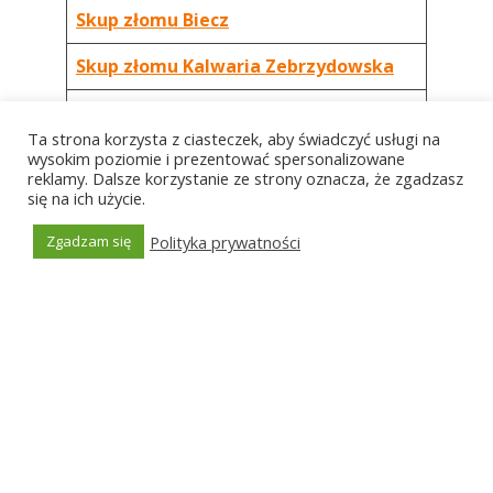
Skup złomu Biecz
Skup złomu Kalwaria Zebrzydowska
Skup złomu Słomniki
Ta strona korzysta z ciasteczek, aby świadczyć usługi na
Skup złomu Żabno
wysokim poziomie i prezentować spersonalizowane
reklamy. Dalsze korzystanie ze strony oznacza, że zgadzasz
się na ich użycie.
Skup złomu Szczucin
Polityka prywatności
Zgadzam się
Skup złomu Skała
Generated by
MPG
Skup złomu Zator
Skup złomu Alwernia
Skup złomu Wojnicz
Skup złomu Bobowa
Skup złomu Ryglice