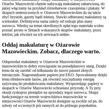
Ożarów Mazowiecki chętnie nabywają makulaturę zabarwioną, do
jakiej włączamy na przykład różnobarwne czasopisma i plakaty. W
skupach umieszczonych w Ożarowie Mazowieckim da się także
zbyć brystole, gazety bądź tekturę. Stawki odbieranej makulatury są
wielorakie. Definitywna suma zależy od rodzaju plus masy
surowca. Wiedzę na temat określonych opłat tego materiału wolno
poznać prosto w firmach wskazanych skupów makulatury, przez
telefon, jak również na ich serwisach online.
Oddaj makulaturę w Ożarowie
Mazowieckim. Zobacz, dlaczego warto.
Odsprzedaż makulatury w Ożarowie Mazowieckim w
mazowieckim to dobry rozwiązanie na ponadplanowy utarg. Dzięki
temu da się zarobić od kilkunastu do nawet paruset złotych
miesięcznie. Nagromadzanie papieru jest EKO. Spowalniamy dzięki
temu eliminowanie lasów, jak również oszczędzamy energię
zużywaną do produkowania makulatury. Wysprzedając papiery w
skupach w Ożarów Mazowiecki ochraniasz przyrodę. A Ty przy
okazji zyskujesz pieniądze na sprzedaży tegoż surowca. Skupy
funkcjonujące na terenie województwa mazowieckie w
miejscowości Ożarów Mazowiecki dostępne są zwykle od pn. do
soboty od wczesnych pór rannych aż do późnego popołudnia.