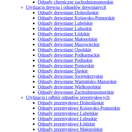
Odpady chemiczne zachodniopomorskie
Utylizacja drewna i odpadów drewnianych
Odpady drewniane Dolnośląskie
Odpady drewniane Kujawsko-Pomorskie
Odpady drewniane Lubelskie
Odpady drewniane Lubuskie
Odpady drewniane Łódzkie
Odpady drewniane Małopolskie
Odpady drewniane Mazowieckie
Odpady drewniane Opolskie
Odpady drewniane Podkarpackie
Odpady drewniane Podlaskie
Odpady drewniane Pomorskie
Odpady drewniane Śląskie
Odpady drewniane Świętokrzyskie
Odpady drewniane Warmińsko-Mazurskie
Odpady drewniane Wielkopolskie
Odpady drewniane Zachodniopomorskie
Utylizacja i odbiór odpadów przemysłowych
Odpady przemysłowe Dolnośląskie
Odpady przemysłowe Kujawsko-Pomorskie
Odpady przemysłowe Lubelskie
Odpady przemysłowe Lubuskie
Odpady przemysłowe Łódzkie
Odpady przemysłowe Małopolskie