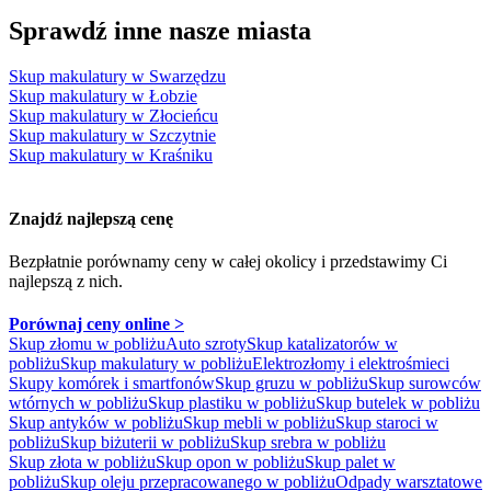
Sprawdź inne nasze miasta
Skup makulatury w Swarzędzu
Skup makulatury w Łobzie
Skup makulatury w Złocieńcu
Skup makulatury w Szczytnie
Skup makulatury w Kraśniku
Znajdź najlepszą cenę
Bezpłatnie porównamy ceny w całej okolicy
i przedstawimy Ci
najlepszą z nich.
Porównaj ceny online >
Skup złomu w pobliżu
Auto szroty
Skup katalizatorów w
pobliżu
Skup makulatury w pobliżu
Elektrozłomy i elektrośmieci
Skupy komórek i smartfonów
Skup gruzu w pobliżu
Skup surowców
wtórnych w pobliżu
Skup plastiku w pobliżu
Skup butelek w pobliżu
Skup antyków w pobliżu
Skup mebli w pobliżu
Skup staroci w
pobliżu
Skup biżuterii w pobliżu
Skup srebra w pobliżu
Skup złota w pobliżu
Skup opon w pobliżu
Skup palet w
pobliżu
Skup oleju przepracowanego w pobliżu
Odpady warsztatowe