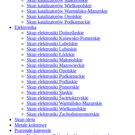
Skup katalizatorów Małopolskie
Skup katalizatorów Wielkopolskie
Skup katalizatorów Warmińsko-Mazurskie
Skup katalizatorów Opolskie
Skup katalizatorów Podkarpackie
Elektronika
Skup elektroniki Dolnośląskie
Skup elektroniki Kujawsko-Pomorskie
Skup elektroniki Lubelskie
Skup elektroniki Lubuskie
Skup elektroniki Łódzkie
Skup elektroniki Małopolskie
Skup elektroniki Mazowieckie
Skup elektroniki Opolskie
Skup elektroniki Podkarpackie
Skup elektroniki Podlaskie
Skup elektroniki Pomorskie
Skup elektroniki Śląskie
Skup elektroniki Świętokrzyskie
Skup elektroniki Warmińsko-Mazurskie
Skup elektroniki Wielkopolskie
Skup elektroniki Zachodniopomorskie
Skup oleju
Metale kolorowe
Pozostałe kategorie