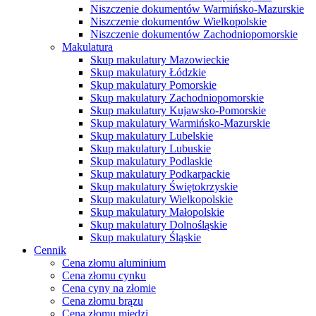
Niszczenie dokumentów Warmińsko-Mazurskie
Niszczenie dokumentów Wielkopolskie
Niszczenie dokumentów Zachodniopomorskie
Makulatura
Skup makulatury Mazowieckie
Skup makulatury Łódzkie
Skup makulatury Pomorskie
Skup makulatury Zachodniopomorskie
Skup makulatury Kujawsko-Pomorskie
Skup makulatury Warmińsko-Mazurskie
Skup makulatury Lubelskie
Skup makulatury Lubuskie
Skup makulatury Podlaskie
Skup makulatury Podkarpackie
Skup makulatury Świętokrzyskie
Skup makulatury Wielkopolskie
Skup makulatury Małopolskie
Skup makulatury Dolnośląskie
Skup makulatury Śląskie
Cennik
Cena złomu aluminium
Cena złomu cynku
Cena cyny na złomie
Cena złomu brązu
Cena złomu miedzi