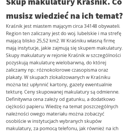
Skup makulatury Kraśnik. Co
musisz wiedzieć na ich temat?
Kraśnik jest miastem mającym circa 34148 obywateli.
Region ten zaliczany jest do woj. lubelskie i ma strefę
mającą blisko 25,52 km2. W Kraśniku własną firmę
mają instytucje, jakie zajmują się skupem makulatury.
Skupy makulatury w rejonie Kraśnik w szczególności
pozyskują makulaturę wielobarwną, do której
zaliczamy np.: różnokolorowe czasopisma oraz
plakaty. W skupach zlokalizowanych w Kraśniku
można też upłynnić kartony, gazety ewentualnie
tekturę. Ceny skupowanej makulatury są odmienne.
Definitywna cena zależy od gatunku, a dodatkowo
ciężkości papieru. Wiedzę na temat poszczególnych
należności owego materiału można zobaczyć
osobiście w instytucjach wybranych skupów
makulatury, za pomocą telefonu, jak również na ich