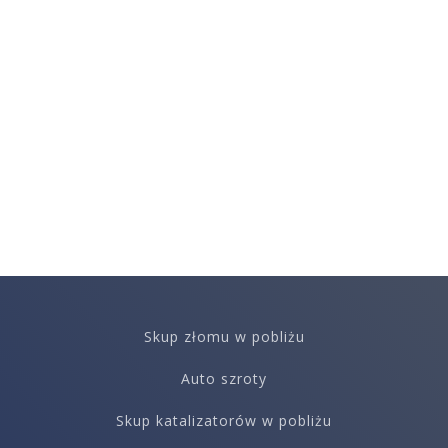
Skup złomu w pobliżu
Auto szroty
Skup katalizatorów w pobliżu