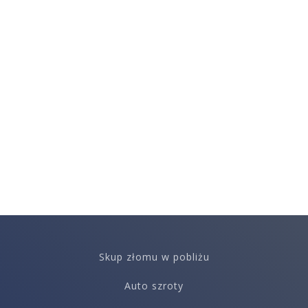
Skup złomu w pobliżu
Auto szroty