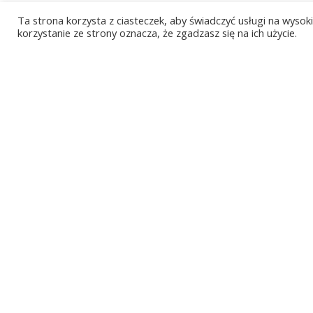
ceny zapewniane przez skupy felg z Różan
Ta strona korzysta z ciasteczek, aby świadczyć usługi na wyso
na temat oferowanych kosztów i poznać d
korzystanie ze strony oznacza, że zgadzasz się na ich użycie.
mapą, która widnieje na aktualnej stronie
[/et_pb_text][/et_pb_column][/et_pb_row][
Sprawdź inne nasze mia
Skup felg w Elblągu
Skup felg w Chojnie
Skup felg w Krośniewicach
Skup felg w Zwierzyńcu
Skup felg w Zbąszynku