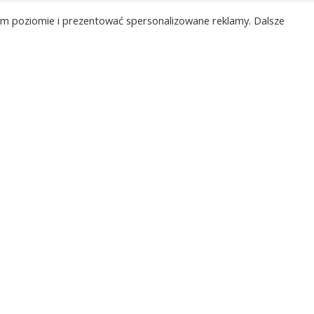
a są wybitnie korzystne dla dodatków aluminiowych. Skoro 
kim poziomie i prezentować spersonalizowane reklamy. Dalsze
okładne adresy marek, jakie potrafią pracować w Twojej mi
 www.
/et_pb_section]
sta