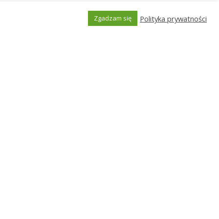
potrzebujesz dowiedzieć się dużo więcej
Polityka prywatności
ejscowości obowiązkowo zaznajom się z
Zgadzam się
Generated by
MPG