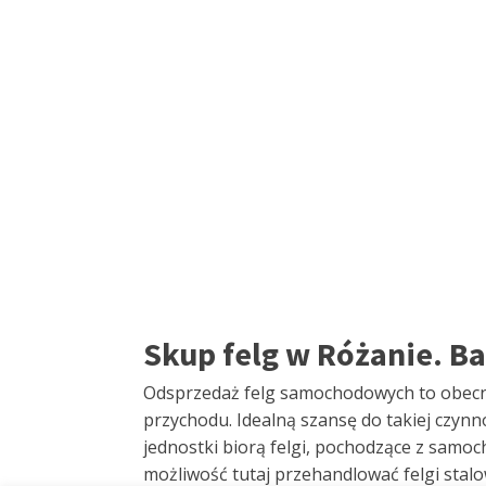
Skup felg w Różanie. B
Odsprzedaż felg samochodowych to obecni
przychodu. Idealną szansę do takiej czynn
jednostki biorą felgi, pochodzące z samo
możliwość tutaj przehandlować felgi stal