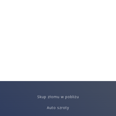
Skup złomu w pobliżu
Auto szroty