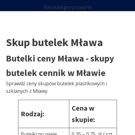
Nieskategoryzowane
Skup butelek Mława
Butelki ceny Mława - skupy
butelek cennik w Mławie
Sprawdź ceny skupów butelek plastikowych i
szklanych z Mławy.
Cena w
Rodzaj:
skupie:
Butelki po piwie
0,35 – 0,75 zł / szt.