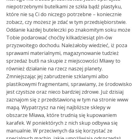
niepotrzebnymi butelkami ze szkła bądź plastyku,
które nie są Ci do niczego potrzebne – koniecznie
zobacz, czy możesz je zdać w tym przedsiębiorstwie.
Oddanie każdej buteleczki po znakomitym soku może
Tobie podarować choćby kilkadziesiąt pln-ów
przyzwoitego dochodu. Należałoby wiedzieć, iż poza
sprawami materialnymi, magazynowanie tudzież
sprzedaż butli na skupie z miejscowości Mławy to
również działanie na rzecz naszej planety.
Zmniejszając jej zabrudzenie szklanymi albo
plastikowymi fragmentami, sprawiamy, że środowisko
jest czystsze oraz nieco bardziej zdrowe. Już dzisiaj
zaznajom się z przedstawioną w tym na stronie www
mapą. Wypatrzysz na niej najbliższe sklepy w
obszarze Mława, które trudnią się kupowaniem
karafek. W poniektórych z nich skup odbywa się
manualnie. W przeciwnych da się korzystać ze
specjalnych machin, jakie umożliwiają odsprzedaż