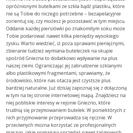
opróżnionymi butelkami ze szkła bądź plastiku, które
nie są Tobie do niczego potrzebne – bezapelacyjnie
zorientuj się, czy możesz je pozostawić w tym miejscu.
Oddanie każdej piersiówki po znakomitym soku może
Tobie podarować nawet kilka pieniędzy wysokiego
zysku. Warto wiedzieć, iż poza sprawami pieniężnymi,
zbieranie tudzież wymiana buteleczek na skupie
spośród Gniezna to dodatkowo wpływanie na plus
naszej ziemi. Ograniczając jej zabrudzenie szklanymi
albo plastikowymi fragmentami, sprawiamy, że
środowisko, które nas otacza jest czystsze plus
bardziej naturalne. Już dzisiaj zapoznaj się z dołączoną
w tym na tej stronie internetowej mapą. Znajdziesz na
niej pobliskie interesy w rejonie Gniezno, które
trudnią się przejmowaniem butelek. W poniektórych z
nich przyjmowanie przeprowadza się ręcznie. W
przeciwnych można korzystać ze profesjonalnych
maszyn, jakie pomagają sprzedaż nawet taśmowych