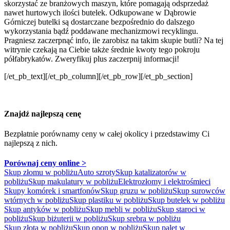
skorzystać ze branżowych maszyn, które pomagają odsprzedaż
nawet hurtowych ilości butelek. Odkupowane w Dąbrowie
Górniczej butelki są dostarczane bezpośrednio do dalszego
wykorzystania bądź poddawane mechanizmowi recyklingu.
Pragniesz zaczerpnąć info, ile zarobisz na takim skupie butli? Na tej
witrynie czekają na Ciebie także średnie kwoty tego pokroju
półfabrykatów. Zweryfikuj plus zaczerpnij informacji!
[/et_pb_text][/et_pb_column][/et_pb_row][/et_pb_section]
Znajdź najlepszą cenę
Bezpłatnie porównamy ceny w całej okolicy
i przedstawimy Ci
najlepszą z nich.
Porównaj ceny online >
Skup złomu w pobliżu
Auto szroty
Skup katalizatorów w
pobliżu
Skup makulatury w pobliżu
Elektrozłomy i elektrośmieci
Skupy komórek i smartfonów
Skup gruzu w pobliżu
Skup surowców
wtórnych w pobliżu
Skup plastiku w pobliżu
Skup butelek w pobliżu
Skup antyków w pobliżu
Skup mebli w pobliżu
Skup staroci w
pobliżu
Skup biżuterii w pobliżu
Skup srebra w pobliżu
Skup złota w pobliżu
Skup opon w pobliżu
Skup palet w