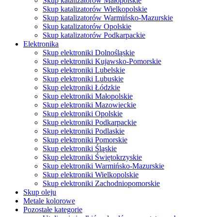
Skup katalizatorów Małopolskie
Skup katalizatorów Wielkopolskie
Skup katalizatorów Warmińsko-Mazurskie
Skup katalizatorów Opolskie
Skup katalizatorów Podkarpackie
Elektronika
Skup elektroniki Dolnośląskie
Skup elektroniki Kujawsko-Pomorskie
Skup elektroniki Lubelskie
Skup elektroniki Lubuskie
Skup elektroniki Łódzkie
Skup elektroniki Małopolskie
Skup elektroniki Mazowieckie
Skup elektroniki Opolskie
Skup elektroniki Podkarpackie
Skup elektroniki Podlaskie
Skup elektroniki Pomorskie
Skup elektroniki Śląskie
Skup elektroniki Świętokrzyskie
Skup elektroniki Warmińsko-Mazurskie
Skup elektroniki Wielkopolskie
Skup elektroniki Zachodniopomorskie
Skup oleju
Metale kolorowe
Pozostałe kategorie