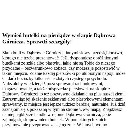
Wymień butelki na pieniądze w skupie Dąbrowa
Górnicza. Sprawdź szczegóły!
Skup butli w Dąbrowie Górniczej, innymi słowy przedsiębiorstwo,
którego nie trzeba prezentować. Jeśli dysponujesz opróżnionymi
butelkami ze szkła albo plastyku, jakie nie są Tobie do niczego
przydatne – bezwarunkowo zobacz, czy możesz je pozostawić w
takim miejscu. Zdanie każdej piersiówki po ulubionym napoju może
Ci dać chociażby kilkanaście złotych czystego przychodu.
Należałoby wiedzieć, iż poza sprawami rachunkowymi,
magazynowanie, a także odsprzedaż piersiówek na skupie z
Dąbrowy Górniczej to też pozytywne działanie na plus naszej ziemi.
Zatrzymując jej skażenie szklanymi albo plastykowymi elementami,
sprawiamy, iż miejsce jest lepsze tudzież bardziej naturalne. Już dziś
zaznajom się z pokazaną w tym na stronie www mapą. Znajdziesz
na niej najbliższe handle w rejonie Dąbrowa Górnicza, jakie
zajmują się skupowaniem butelek. W poniektórych z nich
przyjmowanie przeprowadza się ręcznie. W innych wolno