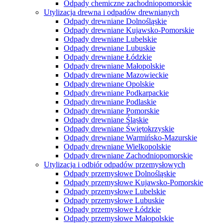
Odpady chemiczne zachodniopomorskie
Utylizacja drewna i odpadów drewnianych
Odpady drewniane Dolnośląskie
Odpady drewniane Kujawsko-Pomorskie
Odpady drewniane Lubelskie
Odpady drewniane Lubuskie
Odpady drewniane Łódzkie
Odpady drewniane Małopolskie
Odpady drewniane Mazowieckie
Odpady drewniane Opolskie
Odpady drewniane Podkarpackie
Odpady drewniane Podlaskie
Odpady drewniane Pomorskie
Odpady drewniane Śląskie
Odpady drewniane Świętokrzyskie
Odpady drewniane Warmińsko-Mazurskie
Odpady drewniane Wielkopolskie
Odpady drewniane Zachodniopomorskie
Utylizacja i odbiór odpadów przemysłowych
Odpady przemysłowe Dolnośląskie
Odpady przemysłowe Kujawsko-Pomorskie
Odpady przemysłowe Lubelskie
Odpady przemysłowe Lubuskie
Odpady przemysłowe Łódzkie
Odpady przemysłowe Małopolskie