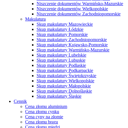
Niszczenie dokumentów Warmińsko-Mazurskie
Niszczenie dokumentów Wielkopolskie
Niszczenie dokumentów Zachodniopomorskie
Makulatura
Skup makulatury Mazowieckie
Skup makulatury Łódzkie
Skup makulatury Pomorskie
Skup makulatury Zachodniopomorskie
Skup makulatury Kujawsko-Pomorskie
Skup makulatury Warmińsko-Mazurskie
Skup makulatury Lubelskie
Skup makulatury Lubuskie
Skup makulatury Podlaskie
Skup makulatury Podkarpackie
Skup makulatury Świętokrzyskie
Skup makulatury Wielkopolskie
Skup makulatury Małopolskie
Skup makulatury Dolnośląskie
Skup makulatury Śląskie
Cennik
Cena złomu aluminium
Cena złomu cynku
Cena cyny na złomie
Cena złomu brązu
Cena złomu miedzi