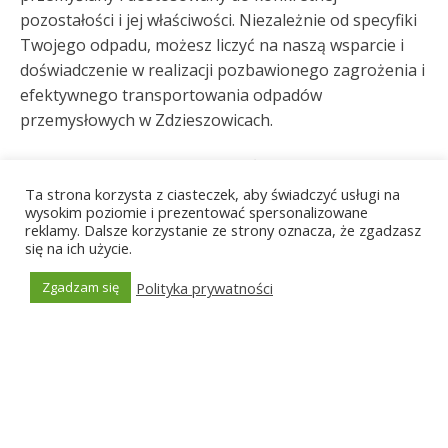
pozostałości i jej właściwości. Niezależnie od specyfiki
Twojego odpadu, możesz liczyć na naszą wsparcie i
doświadczenie w realizacji pozbawionego zagrożenia i
efektywnego transportowania odpadów
przemysłowych w Zdzieszowicach.
Utylizacja odpadów
Ta strona korzysta z ciasteczek, aby świadczyć usługi na
przemysłowych w
wysokim poziomie i prezentować spersonalizowane
reklamy. Dalsze korzystanie ze strony oznacza, że zgadzasz
się na ich użycie.
Zdzieszowicach to klucz do
Polityka prywatności
Zgadzam się
czystszej firmy i
Generated by
MPG
odpowiedzialności
środowiskowej