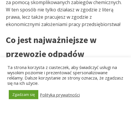
za pomocą skomplikowanych zabiegów chemicznych.
W ten sposób nie tylko działasz w zgodzie z literą
prawa, lecz także pracujesz w zgodzie z
ekonomicznymi założeniami pracy przedsiębiorstwa!
Co jest najważniejsze w
przewozie odpadów
przemysłowych w
Ta strona korzysta z ciasteczek, aby świadczyć usługi na
wysokim poziomie i prezentować spersonalizowane
reklamy. Dalsze korzystanie ze strony oznacza, że zgadzasz
Zakopanem?
się na ich użycie.
W transporcie odpadów przemysłowych w Zakopanem
Polityka prywatności
Zgadzam się
najistotniejszą rolę odgrywają kwestie
Generated by
MPG
bezpieczeństwa. Każdorazowo ekipa wywożąca
surowce z Twojej firmy, jest zobligowana do
przestrzegania w sposób ścisły, wszystkich zasad BHP.
Jest to powiązane z tym że transportowi odpadów