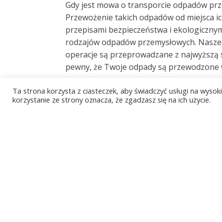
Gdy jest mowa o transporcie odpadów prz
Przewożenie takich odpadów od miejsca ic
przepisami bezpieczeństwa i ekologicznym
rodzajów odpadów przemysłowych. Nasze d
operacje są przeprowadzane z najwyższą s
pewny, że Twoje odpady są przewodzone wł
Niech odpady staną się
Ta strona korzysta z ciasteczek, aby świadczyć usługi na wyso
korzystanie ze strony oznacza, że zgadzasz się na ich użycie.
Staszowie
Każdy typ przetwórstwa produkuje odpady,
na konwersji odpadów przemysłowych w spo
mogą być one przetwarzane, odzyskiwane
specjalnych obiektach, które przestrzega
traktowane w sposób odpowiedzialny i zgo
utylizacji i zobacz, jak możemy pomóc Twoje