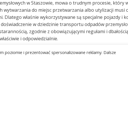
emysłowych w Staszowie, mowa o trudnym procesie, który w
h wytwarzania do miejsc przetwarzania albo utylizacji musi
i. Dlatego właśnie wykorzystywane są specjalne pojazdy i 
oświadczenie w dziedzinie transportu odpadów przemysłow
tarannością, zgodnie z obowiązującymi regułami i dbałości
aściwie i odpowiedzialnie.
 surowcem - utylizacja odpadów 
kim poziomie i prezentować spersonalizowane reklamy. Dalsze
 ale kluczem jest ich odpowiednia utylizacja odpadów prze
sób, który minimalizuje ich toksyczność dla środowiska. W
 lub składowane w odpowiedni sposób. Utylizacja odpadów
ją surowych przepisów i regulacji. Działając z WasteMaster
dny z prawem. Skontaktuj się z nami, by dowiedzieć się wię
j firmie stać się bardziej eco-friendly.