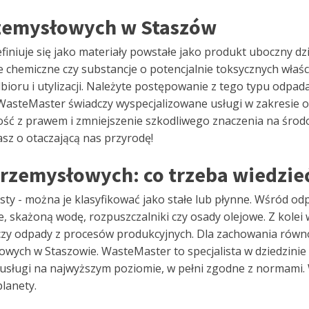
zemysłowych w Staszów
niuje się jako materiały powstałe jako produkt uboczny dz
 chemiczne czy substancje o potencjalnie toksycznych właśc
ioru i utylizacji. Należyte postępowanie z tego typu odpad
WasteMaster świadczy wyspecjalizowane usługi w zakresie od
ć z prawem i zmniejszenie szkodliwego znaczenia na środow
asz o otaczającą nas przyrodę!
rzemysłowych: co trzeba wiedzie
ty - można je klasyfikować jako stałe lub płynne. Wśród o
, skażoną wodę, rozpuszczalniki czy osady olejowe. Z kolei w
i czy odpady z procesów produkcyjnych. Dla zachowania równo
wych w Staszowie. WasteMaster to specjalista w dziedzinie 
usługi na najwyższym poziomie, w pełni zgodne z normami. 
planety.