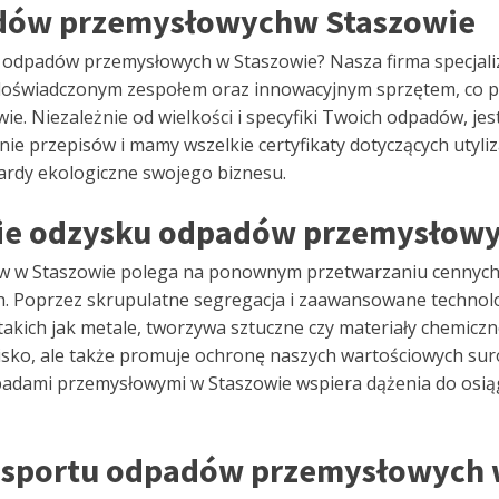
adów przemysłowychw Staszowie
u odpadów przemysłowych w Staszowie? Nasza firma specjal
 doświadczonym zespołem oraz innowacyjnym sprzętem, co p
. Niezależnie od wielkości i specyfiki Twoich odpadów, j
e przepisów i mamy wszelkie certyfikaty dotyczących utyli
ardy ekologiczne swojego biznesu.
nie odzysku odpadów przemysłowy
w w Staszowie polega na ponownym przetwarzaniu cenny
. Poprzez skrupulatne segregacja i zaawansowane technolo
akich jak metale, tworzywa sztuczne czy materiały chemiczne
isko, ale także promuje ochronę naszych wartościowych s
padami przemysłowymi w Staszowie wspiera dążenia do osi
ansportu odpadów przemysłowych 