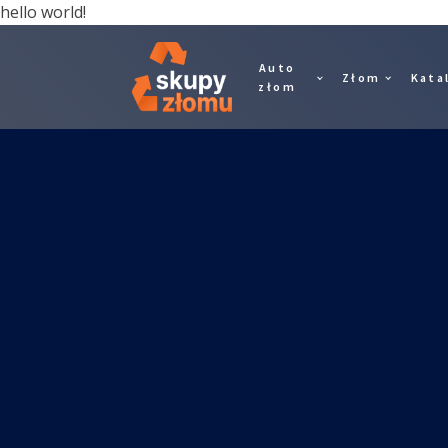
hello world!
Auto
Złom
Kata
złom