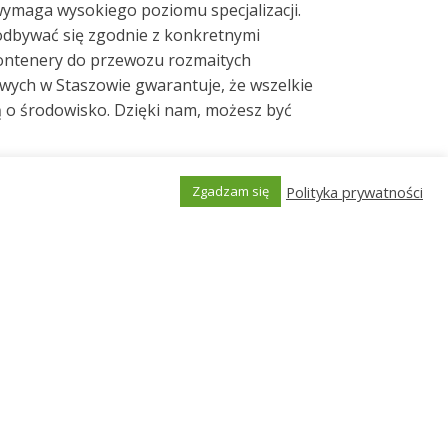
ymaga wysokiego poziomu specjalizacji.
 odbywać się zgodnie z konkretnymi
kontenery do przewozu rozmaitych
ych w Staszowie gwarantuje, że wszelkie
ą o środowisko. Dzięki nam, możesz być
przemysłowych w
Polityka prywatności
Zgadzam się
Generated by
MPG
mysłowych. w Staszowie proces ten polega
 zależności od rodzaju i składu odpadów,
 przemysłowych w Staszowie odbywa się w
, posiadasz pewność, że Twoje odpady będą
cej o naszych usługach w zakresie