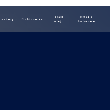
Skup
Metale
lizatory
Elektronika
oleju
kolorowe