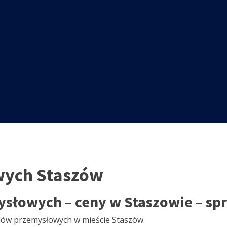
ych Staszów
słowych – ceny w Staszowie – sp
adów przemysłowych w mieście Staszów.