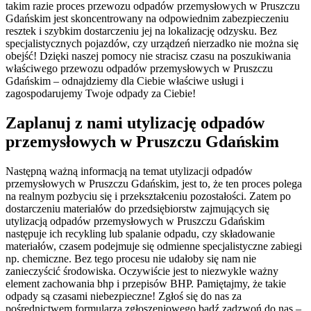
takim razie proces przewozu odpadów przemysłowych w Pruszczu
Gdańskim jest skoncentrowany na odpowiednim zabezpieczeniu
resztek i szybkim dostarczeniu jej na lokalizację odzysku. Bez
specjalistycznych pojazdów, czy urządzeń nierzadko nie można się
obejść! Dzięki naszej pomocy nie stracisz czasu na poszukiwania
właściwego przewozu odpadów przemysłowych w Pruszczu
Gdańskim – odnajdziemy dla Ciebie właściwe usługi i
zagospodarujemy Twoje odpady za Ciebie!
Zaplanuj z nami utylizację odpadów
przemysłowych w Pruszczu Gdańskim
Następną ważną informacją na temat utylizacji odpadów
przemysłowych w Pruszczu Gdańskim, jest to, że ten proces polega
na realnym pozbyciu się i przekształceniu pozostałości. Zatem po
dostarczeniu materiałów do przedsiębiorstw zajmujących się
utylizacją odpadów przemysłowych w Pruszczu Gdańskim
następuje ich recykling lub spalanie odpadu, czy składowanie
materiałów, czasem podejmuje się odmienne specjalistyczne zabiegi
np. chemiczne. Bez tego procesu nie udałoby się nam nie
zanieczyścić środowiska. Oczywiście jest to niezwykle ważny
element zachowania bhp i przepisów BHP. Pamiętajmy, że takie
odpady są czasami niebezpieczne! Zgłoś się do nas za
pośrednictwem formularza zgłoszeniowego bądź zadzwoń do nas –