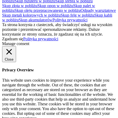
pobliżu
Skup biżuterii w pobliżu
Skup srebra w pobliżu
Skup złota w pobliżu
Skup opon w pobliżu
Skup palet w
pobliżu
Skup oleju przepracowanego w pobliżu
Odpady warsztatowe
Skup metali kolorowych w pobliżu
Skup felg w pobliżu
Skup kabli
w pobliżu
Skup akumulatorów
Polityka prywatności
Ta strona korzysta z ciasteczek, aby świadczyć usługi na wysokim
poziomie i prezentować spersonalizowane reklamy. Dalsze
korzystanie ze strony oznacza, że zgadzasz się na ich użycie.
Zgadzam się
Polityka prywatności
Manage consent
Close
Privacy Overview
This website uses cookies to improve your experience while you
navigate through the website. Out of these, the cookies that are
categorized as necessary are stored on your browser as they are
essential for the working of basic functionalities of the website. We
also use third-party cookies that help us analyze and understand how
you use this website. These cookies will be stored in your browser
only with your consent. You also have the option to opt-out of these
cookies. But opting out of some of these cookies may affect your