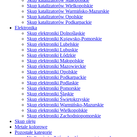
Skup katalizatorów Małopolskie
Skup katalizatorów Wielkopolskie
Skup katalizatorów Warmińsko-Mazurskie
Skup katalizatorów Opolskie
Skup katalizatorów Podkarpackie
Elektronika
Skup elektroniki Dolnośląskie
Skup elektroniki Kujawsko-Pomorskie
Skup elektroniki Lubelskie
Skup elektroniki Lubuskie
Skup elektroniki Łódzkie
Skup elektroniki Małopolskie
Skup elektroniki Mazowieckie
Skup elektroniki Opolskie
Skup elektroniki Podkarpackie
Skup elektroniki Podlaskie
Skup elektroniki Pomorskie
Skup elektroniki Śląskie
Skup elektroniki Świętokrzyskie
Skup elektroniki Warmińsko-Mazurskie
Skup elektroniki Wielkopolskie
Skup elektroniki Zachodniopomorskie
Skup oleju
Metale kolorowe
Pozostałe kategorie