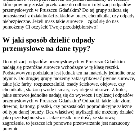
które powinny zostać przekazane do odbioru i utylizacji odpadów
przemysłowych w Pruszczu Gdańskim? Do tej grupy zalicza się
pozostałości z działalności zakładów pracy, chemikalia, czy odpady
niebezpieczne. Jeżeli masz takie surowce – zgłoś się do nas –
pomożemy Ci oczyścić Twoje przedsiębiorstwo!
W jaki sposób dzielić odpady
przemysłowe na dane typy?
Do utylizacji odpadów przemysłowych w Pruszczu Gdańskim
nadają się przeróżne surowce wchodzące w tę klasę resztki.
Podstawowym podziałem jest jednak ten na materiały jednolite oraz
płynne. Do drugiej grupy możemy zaklasyfikować płynne surowce,
takie jak: farby, rozpuszczalniki, osady ściekowe, olejowe, czy
chemikalia, skażoną wodę i smary, czy oleje silnikowe. Z kolei,
jakie surowce jednolite nadają się do wywozu i utylizacji odpadów
przemysłowych w Pruszczu Gdańskim? Odpadki, takie jak: złom,
drewno, kartony, plastiki, czy pozostałości poprodukcyjne zależne
od typu danej branży. Bez właściwej utylizacji nie możemy działać
jako przedsiębiorstwo - takie resztki nie dość, że stanowią
zagrożenie, to jeszcze ich ponowne przetwarzanie jest narzucony
prawnie.