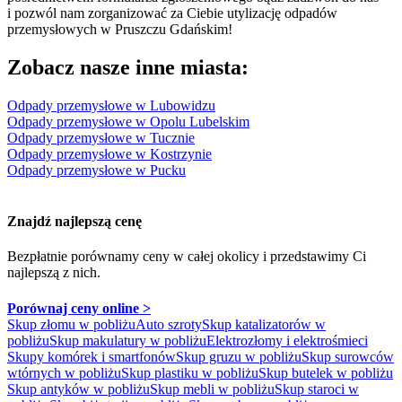
i pozwól nam zorganizować za Ciebie utylizację odpadów
przemysłowych w Pruszczu Gdańskim!
Zobacz nasze inne miasta:
Odpady przemysłowe w Lubowidzu
Odpady przemysłowe w Opolu Lubelskim
Odpady przemysłowe w Tucznie
Odpady przemysłowe w Kostrzynie
Odpady przemysłowe w Pucku
Znajdź najlepszą cenę
Bezpłatnie porównamy ceny w całej okolicy
i przedstawimy Ci
najlepszą z nich.
Porównaj ceny online >
Skup złomu w pobliżu
Auto szroty
Skup katalizatorów w
pobliżu
Skup makulatury w pobliżu
Elektrozłomy i elektrośmieci
Skupy komórek i smartfonów
Skup gruzu w pobliżu
Skup surowców
wtórnych w pobliżu
Skup plastiku w pobliżu
Skup butelek w pobliżu
Skup antyków w pobliżu
Skup mebli w pobliżu
Skup staroci w