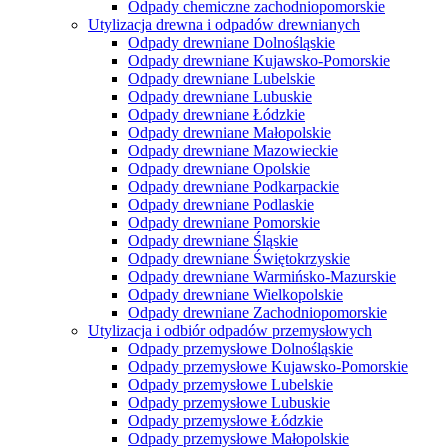
Odpady chemiczne zachodniopomorskie
Utylizacja drewna i odpadów drewnianych
Odpady drewniane Dolnośląskie
Odpady drewniane Kujawsko-Pomorskie
Odpady drewniane Lubelskie
Odpady drewniane Lubuskie
Odpady drewniane Łódzkie
Odpady drewniane Małopolskie
Odpady drewniane Mazowieckie
Odpady drewniane Opolskie
Odpady drewniane Podkarpackie
Odpady drewniane Podlaskie
Odpady drewniane Pomorskie
Odpady drewniane Śląskie
Odpady drewniane Świętokrzyskie
Odpady drewniane Warmińsko-Mazurskie
Odpady drewniane Wielkopolskie
Odpady drewniane Zachodniopomorskie
Utylizacja i odbiór odpadów przemysłowych
Odpady przemysłowe Dolnośląskie
Odpady przemysłowe Kujawsko-Pomorskie
Odpady przemysłowe Lubelskie
Odpady przemysłowe Lubuskie
Odpady przemysłowe Łódzkie
Odpady przemysłowe Małopolskie