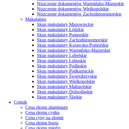
Niszczenie dokumentów Warmińsko-Mazurskie
Niszczenie dokumentów Wielkopolskie
Niszczenie dokumentów Zachodniopomorskie
Makulatura
Skup makulatury Mazowieckie
Skup makulatury Łódzkie
Skup makulatury Pomorskie
Skup makulatury Zachodniopomorskie
Skup makulatury Kujawsko-Pomorskie
Skup makulatury Warmińsko-Mazurskie
Skup makulatury Lubelskie
Skup makulatury Lubuskie
Skup makulatury Podlaskie
Skup makulatury Podkarpackie
Skup makulatury Świętokrzyskie
Skup makulatury Wielkopolskie
Skup makulatury Małopolskie
Skup makulatury Dolnośląskie
Skup makulatury Śląskie
Cennik
Cena złomu aluminium
Cena złomu cynku
Cena cyny na złomie
Cena złomu brązu
Cena złomu miedzi