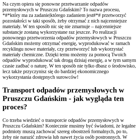
Na czym opiera się ponowne przetwarzanie odpadów
przemysłowych w Pruszczu Gdańskim? To nazwa procesu,
*#*który ma za zadanie|którego zadaniem jest#*# przetworzyć
pozostałości w taki sposób, żeby otrzymać z nich najcenniejsze
materiały. W ten sposób nic się nie zmarnuje – najcenniejsze
substancje zostaną wykorzystane raz jeszcze. Po realizacji
ponownego przetworzenia odpadów przemysłowych w Pruszczu
Gdańskim możemy otrzymać energię, wyprodukować w ramach
recyklingu nowe materiały, czy przetworzyć lub wykorzystać
materiały chemiczne. Dzięki temu możemy za pomocą Twoich
odpadów wyprodukować tak drogą dzisiaj energię, a w tym samym
czasie zadbać o naturę. W ten sposób nie tylko dbasz o środowisko,
lecz także przyczynisz się do bardziej ekonomicznego
wykorzystania dostępnych surowców!
Transport odpadów przemysłowych w
Pruszczu Gdańskim - jak wygląda ten
proces?
Co trzeba wiedzieć o transporcie odpadów przemysłowych w
Pruszczu Gdańskim? Koniecznie musimy być świadomi, że legalne
podmioty muszą zachować szereg obostrzeń formalnych, po to,
żeby nie narazić zdrowia lub nawet życia osób postronnych. W