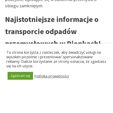
obiegu zamkniętym.
Najistotniejsze informacje o
transporcie odpadów
przemysłowych w Pionkach!
Co musimy zdawać sobie sprawę o procesie
Ta strona korzysta z ciasteczek, aby świadczyć usługi na
wysokim poziomie i prezentować spersonalizowane
transportu odpadów przemysłowych w Pionkach?
reklamy. Dalsze korzystanie ze strony oznacza, że zgadzasz
Najistotniejszą z danych jest ta, która mówi o
się na ich użycie.
priorytecie bezpieczeństwa pracowników. Nie
Polityka prywatności
Zgadzam się
zapominaj – ekipa wywozowa musi zachować
Generated by
MPG
najważniejsze zasady BHP – bez tego, proces wywozu
będzie bardzo niebezpieczny. Na ogół transportowi
odpadów przemysłowych w Pionkach podlegają
substancje niebezpieczne i toksyczne dla ludzi – z tego
powodu nie możemy zlekceważyć kwestii