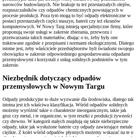
surowców budowlanych. Nie brakuje tu też przestarzałych olejów,
rozpuszczalników czy odpadów chemicznych powstających w
procesie produkcji. Poza tym mogą to być odpady elektroniczne w
postaci przestarzałych części maszyn, baterii czy też ekranów
komputerowych. W Nowy Targ istnieją specjalistyczne firmy, które
proponują swoje usługi w zakresie zbierania, przewozu i
przetwarzania takich materiałów, dbając o to, żeby były one
traktowane zgodnie z przepisami i normami ekologicznymi. Dlatego
istotne jest, żeby właściciele przedsiębiorstw byli świadomi swojego
obowiązku w zakresie odpowiedniego gospodarowania odpadami
przemysłowymi i korzystali z usług solidnych podmiotów w tym
zakresie.
Niezbędnik dotyczący odpadów
przemysłowych w Nowym Targu
Odpady produkcyjne to duże wyzwanie dla środowiska, dlatego tak
istotna jest ich właściwa klasyfikacja. Wśród odpadów solidnych
możemy wyróżnić takie o charakterze nieorganicznym, takie jak
gruz czy metal, i te organiczne, w tym resztki z produkcji żywności
czy drewno. W kategorii stałych znajdują się także niebezpieczne
odpady, takie jak wysłużone baterie czy odpady zawierające metale
ciężkie. Z kolei wśród odpadów płynnych możemy wskazać na te o