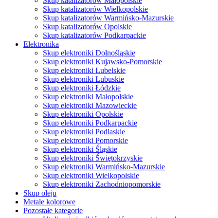
Skup katalizatorów Małopolskie
Skup katalizatorów Wielkopolskie
Skup katalizatorów Warmińsko-Mazurskie
Skup katalizatorów Opolskie
Skup katalizatorów Podkarpackie
Elektronika
Skup elektroniki Dolnośląskie
Skup elektroniki Kujawsko-Pomorskie
Skup elektroniki Lubelskie
Skup elektroniki Lubuskie
Skup elektroniki Łódzkie
Skup elektroniki Małopolskie
Skup elektroniki Mazowieckie
Skup elektroniki Opolskie
Skup elektroniki Podkarpackie
Skup elektroniki Podlaskie
Skup elektroniki Pomorskie
Skup elektroniki Śląskie
Skup elektroniki Świętokrzyskie
Skup elektroniki Warmińsko-Mazurskie
Skup elektroniki Wielkopolskie
Skup elektroniki Zachodniopomorskie
Skup oleju
Metale kolorowe
Pozostałe kategorie