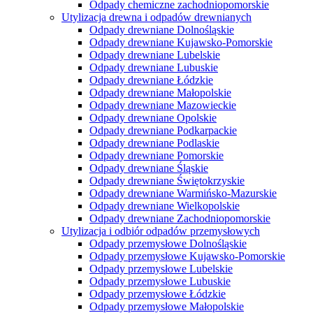
Odpady chemiczne zachodniopomorskie
Utylizacja drewna i odpadów drewnianych
Odpady drewniane Dolnośląskie
Odpady drewniane Kujawsko-Pomorskie
Odpady drewniane Lubelskie
Odpady drewniane Lubuskie
Odpady drewniane Łódzkie
Odpady drewniane Małopolskie
Odpady drewniane Mazowieckie
Odpady drewniane Opolskie
Odpady drewniane Podkarpackie
Odpady drewniane Podlaskie
Odpady drewniane Pomorskie
Odpady drewniane Śląskie
Odpady drewniane Świętokrzyskie
Odpady drewniane Warmińsko-Mazurskie
Odpady drewniane Wielkopolskie
Odpady drewniane Zachodniopomorskie
Utylizacja i odbiór odpadów przemysłowych
Odpady przemysłowe Dolnośląskie
Odpady przemysłowe Kujawsko-Pomorskie
Odpady przemysłowe Lubelskie
Odpady przemysłowe Lubuskie
Odpady przemysłowe Łódzkie
Odpady przemysłowe Małopolskie