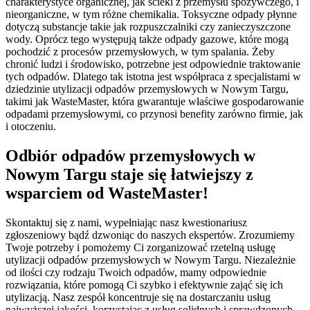
charakterystyce organicznej, jak ścieki z przemysłu spożywczego, i
nieorganiczne, w tym różne chemikalia. Toksyczne odpady płynne
dotyczą substancje takie jak rozpuszczalniki czy zanieczyszczone
wody. Oprócz tego występują także odpady gazowe, które mogą
pochodzić z procesów przemysłowych, w tym spalania. Żeby
chronić ludzi i środowisko, potrzebne jest odpowiednie traktowanie
tych odpadów. Dlatego tak istotna jest współpraca z specjalistami w
dziedzinie utylizacji odpadów przemysłowych w Nowym Targu,
takimi jak WasteMaster, która gwarantuje właściwe gospodarowanie
odpadami przemysłowymi, co przynosi benefity zarówno firmie, jak
i otoczeniu.
Odbiór odpadów przemysłowych w
Nowym Targu staje się łatwiejszy z
wsparciem od WasteMaster!
Skontaktuj się z nami, wypełniając nasz kwestionariusz
zgłoszeniowy bądź dzwoniąc do naszych ekspertów. Zrozumiemy
Twoje potrzeby i pomożemy Ci zorganizować rzetelną usługę
utylizacji odpadów przemysłowych w Nowym Targu. Niezależnie
od ilości czy rodzaju Twoich odpadów, mamy odpowiednie
rozwiązania, które pomogą Ci szybko i efektywnie zająć się ich
utylizacją. Nasz zespół koncentruje się na dostarczaniu usług
najwyższej jakości, korzystając z usług solidnych i sprawdzonych