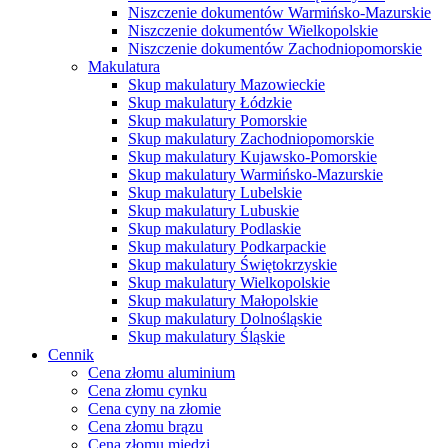
Niszczenie dokumentów Warmińsko-Mazurskie
Niszczenie dokumentów Wielkopolskie
Niszczenie dokumentów Zachodniopomorskie
Makulatura
Skup makulatury Mazowieckie
Skup makulatury Łódzkie
Skup makulatury Pomorskie
Skup makulatury Zachodniopomorskie
Skup makulatury Kujawsko-Pomorskie
Skup makulatury Warmińsko-Mazurskie
Skup makulatury Lubelskie
Skup makulatury Lubuskie
Skup makulatury Podlaskie
Skup makulatury Podkarpackie
Skup makulatury Świętokrzyskie
Skup makulatury Wielkopolskie
Skup makulatury Małopolskie
Skup makulatury Dolnośląskie
Skup makulatury Śląskie
Cennik
Cena złomu aluminium
Cena złomu cynku
Cena cyny na złomie
Cena złomu brązu
Cena złomu miedzi