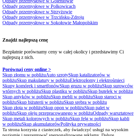
Odpady przemysłowe w Goleniowie
Odpady przemysłowe w Polkowicach
Odpady przemysłowe w Strzyżowie
Odpady przemysłowe w Trzcińsku-Zdroju
Odpady przemysłowe w Sokołowie Małopolskim
Znajdź najlepszą cenę
Bezpłatnie porównamy ceny w całej okolicy
i przedstawimy Ci
najlepszą z nich.
Porównaj ceny online >
Skup złomu w pobliżu
Auto szroty
Skup katalizatorów w
pobliżu
Skup makulatury w pobliżu
Elektrozłomy i elektrośmieci
Skupy komórek i smartfonów
Skup gruzu w pobliżu
Skup surowców
wtórnych w pobliżu
Skup plastiku w pobliżu
Skup butelek w pobliżu
Skup antyków w pobliżu
Skup mebli w pobliżu
Skup staroci w
pobliżu
Skup biżuterii w pobliżu
Skup srebra w pobliżu
Skup złota w pobliżu
Skup opon w pobliżu
Skup palet w
pobliżu
Skup oleju przepracowanego w pobliżu
Odpady warsztatowe
Skup metali kolorowych w pobliżu
Skup felg w pobliżu
Skup kabli
w pobliżu
Skup akumulatorów
Polityka prywatności
Ta strona korzysta z ciasteczek, aby świadczyć usługi na wysokim
poziomie i prezentować spersonalizowane reklamy. Dalsze