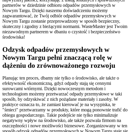
partnerów w dziedzinie odbioru odpadów przemysłowych w
Nowym Targu. Dzięki naszemu doświadczeniu możemy
zagwarantować, że Twój odbiór odpadów przemysłowych w
Nowym Targu zostanie przeprowadzony w sposób bezpieczny,
skuteczny i zgodny z bieżącymi normami. WasteMaster jest Twoim
niezawodnym partnerem w dbaniu o czystość i bezpieczeństwo
środowiska!
Odzysk odpadów przemysłowych w
Nowym Targu pełni znaczącą rolę w
dążeniu do zrównoważonego rozwoju
Planując ten proces, dbamy nie tylko o środowisko, ale także o
efektywność ekonomiczną, gdyż odpady stają się cennymi
surowcami wtórnymi. Dzięki nowoczesnym metodom i
technologiom możemy przetwarzać odpady przemysłowe w taki
sposób, by odzyskiwać z nich pożądane materiały i zasoby. W
praktyce oznacza to, że zamiast kierować je na wysypiska, te
"śmieci" przetwarzamy w produkty, które mogą ponownie trafić do
obiegu gospodarczego. Takie podejście nie tylko minimalizuje
negatywny wpływ na środowisko, ale także pozwala firmom na
oszczędności i nowe możliwości biznesowe. Zorganizowany w ten
sposób odzysk odpadów przemysłowych w Nowym Targu staje się