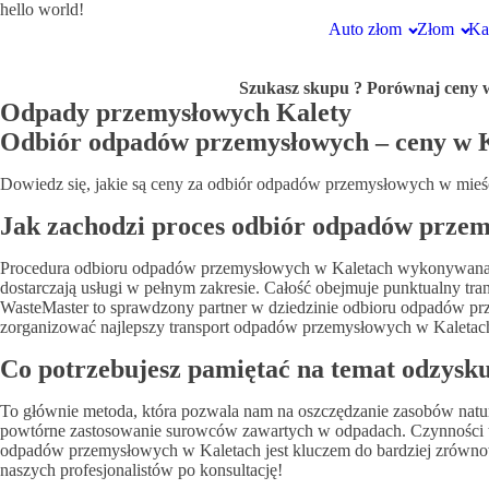
hello world!
Auto złom
Złom
Ka
Szukasz skupu
? Porównaj ceny w
Odpady przemysłowych Kalety
Odbiór odpadów przemysłowych – ceny w K
Dowiedz się, jakie są ceny za odbiór odpadów przemysłowych w mieśc
Jak zachodzi proces odbiór odpadów prze
Procedura odbioru odpadów przemysłowych w Kaletach wykonywana jes
dostarczają usługi w pełnym zakresie. Całość obejmuje punktualny trans
WasteMaster to sprawdzony partner w dziedzinie odbioru odpadów prz
zorganizować najlepszy transport odpadów przemysłowych w Kaletach! S
Co potrzebujesz pamiętać na temat odzys
To głównie metoda, która pozwala nam na oszczędzanie zasobów natu
powtórne zastosowanie surowców zawartych w odpadach. Czynności te
odpadów przemysłowych w Kaletach jest kluczem do bardziej zrównow
naszych profesjonalistów po konsultację!