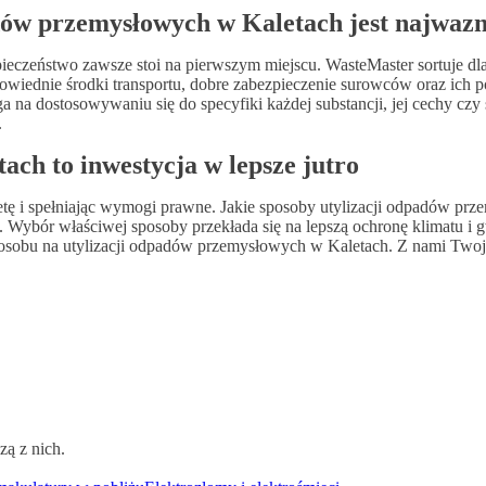
ów przemysłowych w Kaletach jest najwazni
zeństwo zawsze stoi na pierwszym miejscu. WasteMaster sortuje dla Ci
iednie środki transportu, dobre zabezpieczenie surowców oraz ich 
a dostosowywaniu się do specyfiki każdej substancji, jej cechy czy s
.
ch to inwestycja w lepsze jutro
anetę i spełniając wymogi prawne. Jakie sposoby utylizacji odpadów 
Wybór właściwej sposoby przekłada się na lepszą ochronę klimatu i g
osobu na utylizacji odpadów przemysłowych w Kaletach. Z nami Twoje
zą z nich.