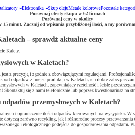
talizatory
Elektronika
Skup oleju
Metale kolorowe
Pozostałe kategor
Porównaj oferty skupu
w 62 firmach
Porównaj ceny
w okolicy
 15 minut. Zacznij od wpisania przybliżonej ilości, a my porównam
aletach – sprawdź aktualne ceny
ie Kalety.
mysłowych w Kaletach?
t z precyzją i zgodnie z obowiązującymi regulacjami. Profesjonaliś
port odpadów z miejsc produkcji w Kaletach, ich dobre zabezpieczanie i
emysłowych w Kaletach, zapewniający rzetelność i ścisłe przestrzega
kontaktuj się z nami telefonicznie lub poprzez kwestionariusz na str
ku odpadów przemysłowych w Kaletach?
ralnych i ograniczenie ilości odpadów kierowanych na wysypiska. W
 dotyczą zarówno recykling, jak i różnorodne procesy przetwarzani
ażonego i ekologicznego podejścia do gospodarowania odpadami. Plan