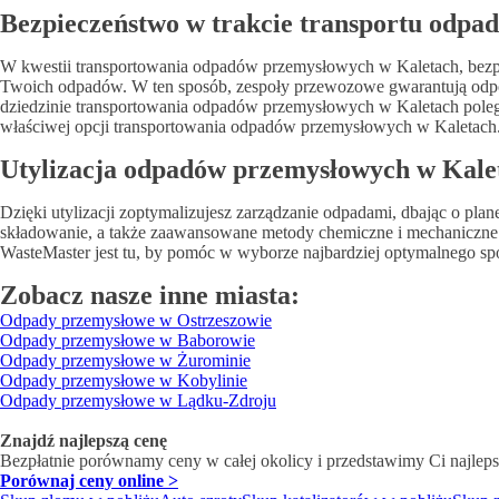
Bezpieczeństwo w trakcie transportu odpad
W kwestii transportowania odpadów przemysłowych w Kaletach, bezpiec
Twoich odpadów. W ten sposób, zespoły przewozowe gwarantują odpow
dziedzinie transportowania odpadów przemysłowych w Kaletach polega n
właściwej opcji transportowania odpadów przemysłowych w Kaletach
Utylizacja odpadów przemysłowych w Kaleta
Dzięki utylizacji zoptymalizujesz zarządzanie odpadami, dbając o pl
składowanie, a także zaawansowane metody chemiczne i mechaniczne. 
WasteMaster jest tu, by pomóc w wyborze najbardziej optymalnego sp
Zobacz nasze inne miasta:
Odpady przemysłowe w Ostrzeszowie
Odpady przemysłowe w Baborowie
Odpady przemysłowe w Żurominie
Odpady przemysłowe w Kobylinie
Odpady przemysłowe w Lądku-Zdroju
Znajdź najlepszą cenę
Bezpłatnie porównamy ceny w całej okolicy
i przedstawimy Ci najleps
Porównaj ceny online >