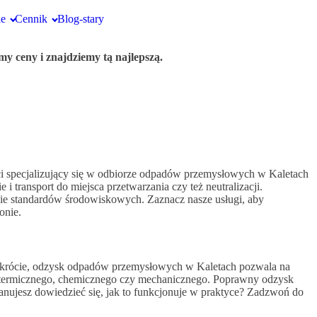
ie
Cennik
Blog-stary
y ceny i znajdziemy tą najlepszą.
ci specjalizujący się w odbiorze odpadów przemysłowych w Kaletach
 transport do miejsca przetwarzania czy też neutralizacji.
nie standardów środowiskowych. Zaznacz nasze usługi, aby
onie.
 skrócie, odzysk odpadów przemysłowych w Kaletach pozwala na
a termicznego, chemicznego czy mechanicznego. Poprawny odzysk
ujesz dowiedzieć się, jak to funkcjonuje w praktyce? Zadzwoń do