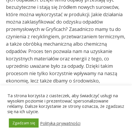
bezużyteczne i stają się źródłem nowych surowców,
które można wykorzystać w produkcji. Jakie działania
można zaklasyfikować do odzysku odpadów
przemysłowych w Gryficach? Zasadniczo mamy tu do
czynienia z recyklingiem, przetwarzaniem termicznym,
a także obróbką mechaniczną albo chemiczną
odpadów. Proces ten pozwala nam na uzyskanie
korzystnych materiałów oraz energii z tego, co
uprzednio uważane było za odpady. Dzięki takim
procesom nie tylko korzystnie wpływamy na naszą
ekonomię, lecz także dbamy o środowisko,
minimalizując ilość odpadów składowanych na
wysypiskach odpadów.
Ta strona korzysta z ciasteczek, aby świadczyć usługi na
wysokim poziomie i prezentować spersonalizowane
reklamy. Dalsze korzystanie ze strony oznacza, że zgadzasz
Względy bezpieczeństwa, a
się na ich użycie.
transport odpadów
Polityka prywatności
Zgadzam się
Generated by
MPG