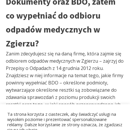
Dokumenty oraz BDO, zatem
co wypełniać do odbioru
odpadów medycznych w
Zgierzu?
Zanim zdecydujesz się na daną firmę, która zajmie się
odbiorem odpadów medycznych w Zgierzu – zajrzyj do
Przepisy o Odpadach z 14 grudnia 2012 roku.
Znajdziesz w niej informacje na temat tego, jakie firmy
powinny wypełniać BDO – określone podmioty,
wytwarzające określone resztki są zobowiązane do
zdawania sprawozdań z poziomu produkcji swoich
resztki oraz tego, w jaki sposób przeprowadzono ich
utylizację. Jeżeli wyprodukowaliśmy pozostałości
Ta strona korzysta z ciasteczek, aby świadczyć usługi na
toksyczne – koniecznie trzeba wypełnić Kartę
wysokim poziomie i prezentować spersonalizowane
reklamy. Dalsze korzystanie ze strony oznacza, że zgadzasz
Ewidencji Odpadów Niebezpiecznych. Jeżeli nasz
się na ich użycie.