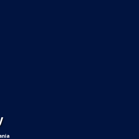
y
ania