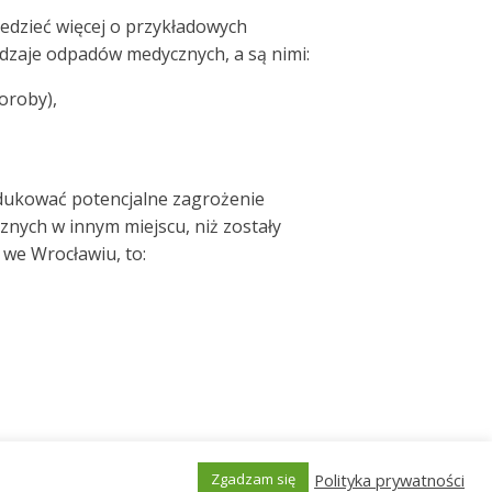
iedzieć więcej o przykładowych
odzaje odpadów medycznych, a są nimi:
oroby),
edukować potencjalne zagrożenie
nych w innym miejscu, niż zostały
 we Wrocławiu, to:
Polityka prywatności
Zgadzam się
nty, które mogą przenosić drobnoustroje i