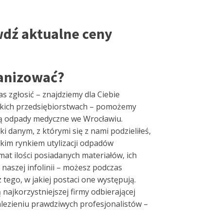
wdź aktualne ceny
anizować?
 zgłosić – znajdziemy dla Ciebie
skich przedsiębiorstwach – pomożemy
ącą odpady medyczne we Wrocławiu.
i danym, z którymi się z nami podzieliłeś,
kim rynkiem utylizacji odpadów
mat ilości posiadanych materiałów, ich
z naszej infolinii – możesz podczas
ego, w jakiej postaci one występują.
najkorzystniejszej firmy odbierającej
alezieniu prawdziwych profesjonalistów –