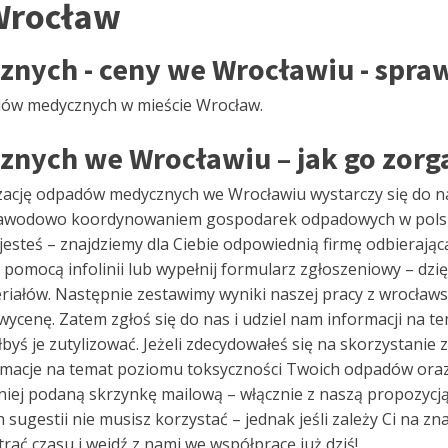
Wrocław
nych - ceny we Wrocławiu - spra
adów medycznych w mieście Wrocław.
nych we Wrocławiu – jak go zorg
zację odpadów medycznych we Wrocławiu wystarczy się do nas
ię zawodowo koordynowaniem gospodarek odpadowych w pol
 jesteś – znajdziemy dla Ciebie odpowiednią firmę odbieraj
omocą infolinii lub wypełnij formularz zgłoszeniowy – dzięk
iałów. Następnie zestawimy wyniki naszej pracy z wrocławs
ycenę. Zatem zgłoś się do nas i udziel nam informacji na te
iałbyś je zutylizować. Jeżeli zdecydowałeś się na skorzystanie 
macje na temat poziomu toksyczności Twoich odpadów oraz t
iej podaną skrzynkę mailową – włącznie z naszą propozycją 
ugestii nie musisz korzystać – jednak jeśli zależy Ci na zn
rać czasu i wejdź z nami we współpracę już dziś!