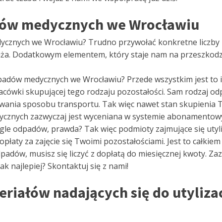
adów medycznych we Wrocławiu
dycznych we Wrocławiu? Trudno przywołać konkretne liczby i
uża. Dodatkowym elementem, który staje nam na przeszkodzi
dpadów medycznych we Wrocławiu? Przede wszystkim jest to il
acówki skupującej tego rodzaju pozostałości. Sam rodzaj od
ania sposobu transportu. Tak więc nawet stan skupienia 
edycznych zazwyczaj jest wyceniana w systemie abonamentow
agle odpadów, prawda? Tak więc podmioty zajmujące się uty
płaty za zajęcie się Twoimi pozostałościami. Jest to całkiem
dów, musisz się liczyć z dopłatą do miesięcznej kwoty. Zazw
ak najlepiej? Skontaktuj się z nami!
eriałów nadających się do utyliz