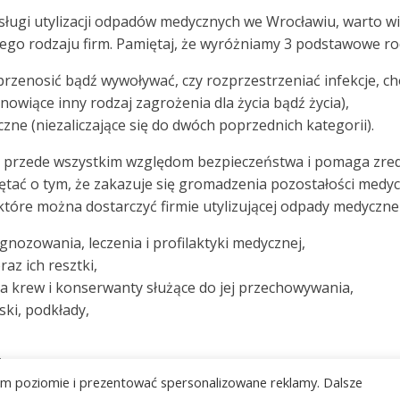
usługi utylizacji odpadów medycznych we Wrocławiu, warto w
tego rodzaju firm. Pamiętaj, że wyróżniamy 3 podstawowe r
zenosić bądź wywoływać, czy rozprzestrzeniać infekcje, ch
wiące inny rodzaj zagrożenia dla życia bądź życia),
ne (niezaliczające się do dwóch poprzednich kategorii).
uży przede wszystkim względom bezpieczeństwa i pomaga zr
ać o tym, że zakazuje się gromadzenia pozostałości medycz
tóre można dostarczyć firmie utylizującej odpady medyczne
nozowania, leczenia i profilaktyki medycznej,
az ich resztki,
 na krew i konserwanty służące do jej przechowywania,
ki, podkłady,
,
 z oddziałów zakaźnych,
kim poziomie i prezentować spersonalizowane reklamy. Dalsze
 leczenia i profilaktyki weterynaryjnej, a także inne eleme