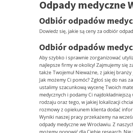
Odpady medyczne 
Odbiór odpadów medycz
Dowiedz się, jakie są ceny za odbiór odp
Odbiór odpadów medycz
Aby szybko i sprawnie zorganizować utyli
najlepsze firmy w okolicy! Zajmujemy s
także Twojemu! Nieważne, z jakiej branży
Jak możemy Ci pomóc? Zgłoś się do nas za p
ustalimy szacunkową wycenę Twoich mater
medycznych i podamy Ci najdokładniejszą w
rodzaju oraz tego, w jakiej lokalizacji chc
rozmowy z opiekunem klienta dodać infor
Wyniki naszej pracy przekażemy na wcześn
odpady medyczne we Wrocławiu. Z naszych s
możemy ponowić dla Ciebie research. Nie t