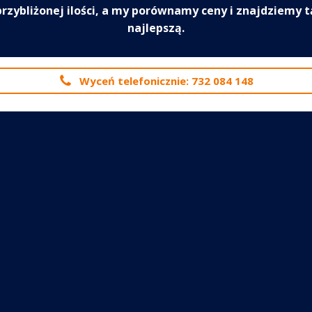
przybliżonej ilości, a my porównamy ceny i znajdziemy t
najlepszą.
Wyceń telefonicznie: 732 084 148