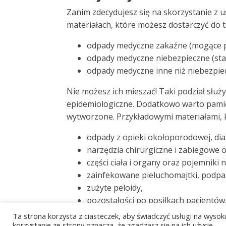
Zanim zdecydujesz się na skorzystanie z 
materiałach, które możesz dostarczyć do 
odpady medyczne zakaźne (mogące pr
odpady medyczne niebezpieczne (stano
odpady medyczne inne niż niebezpiecz
Nie możesz ich mieszać! Taki podział sł
epidemiologiczne. Dodatkowo warto pamięt
wytworzone. Przykładowymi materiałami, k
odpady z opieki okołoporodowej, diag
narzędzia chirurgiczne i zabiegowe or
części ciała i organy oraz pojemniki
zainfekowane pieluchomajtki, podpas
zużyte peloidy,
pozostałości po posiłkach pacjentów
pozostałości po posiłkach pacjentów
Ta strona korzysta z ciasteczek, aby świadczyć usługi na wyso
korzystanie ze strony oznacza, że zgadzasz się na ich użycie.
pozostałości z badań, diagnozowania,