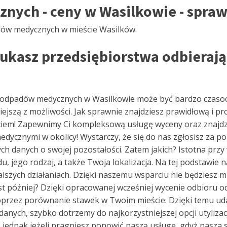
ych - ceny w Wasilkowie - spraw
adów medycznych w mieście Wasilków.
zukasz przedsiębiorstwa odbiera
i odpadów medycznych w Wasilkowie może być bardzo czasoch
ejszą z możliwości. Jak sprawnie znajdziesz prawidłową i p
em! Zapewnimy Ci kompleksową usługę wyceny oraz znajdzie
 medycznymi w okolicy! Wystarczy, że się do nas zgłosisz za
szych danych o swojej pozostałości. Zatem jakich? Istotna prz
 jego rodzaj, a także Twoja lokalizacja. Na tej podstawie 
lszych działaniach. Dzięki naszemu wsparciu nie będziesz m
est później? Dzięki opracowanej wcześniej wycenie odbioru
przez porównanie stawek w Twoim mieście. Dzięki temu uda 
ych, szybko dotrzemy do najkorzystniejszej opcji utylizacj
ednak jeżeli pragniesz ponowić naszą usługę, gdyż nasza su