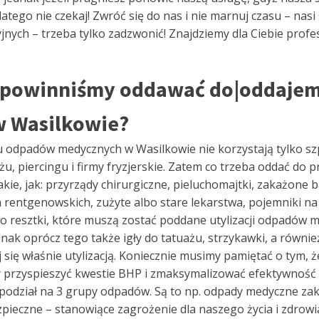
latego nie czekaj! Zwróć się do nas i nie marnuj czasu – nasi
jnych – trzeba tylko zadzwonić! Znajdziemy dla Ciebie profe
o|powinniśmy oddawać do|oddajemy
 Wasilkowie?
ioru odpadów medycznych w Wasilkowie nie korzystają tylko sz
u, piercingu i firmy fryzjerskie. Zatem co trzeba oddać do
akie, jak: przyrządy chirurgiczne, pieluchomajtki, zakażon
 rentgenowskich, zużyte albo stare lekarstwa, pojemniki na
ą to resztki, które muszą zostać poddane utylizacji odpadów 
k oprócz tego także igły do tatuażu, strzykawki, a również 
 się właśnie utylizacją. Koniecznie musimy pamiętać o tym, 
 by przyspieszyć kwestie BHP i zmaksymalizować efektywność
odział na 3 grupy odpadów. Są to np. odpady medyczne zak
eczne – stanowiące zagrożenie dla naszego życia i zdrowia.