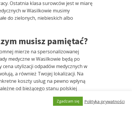
y. Ostatnia klasa surowców jest w miarę
medycznych w Wasilkowie musimy
łe do zielonych, niebieskich albo
czym musisz pamiętać?
gromnej mierze na spersonalizowanej
dpady medyczne w Wasilkowie będą po
ży cena utylizacji odpadów medycznych w
ołują, a również Twojej lokalizacji. Na
 konkretne koszty usług na pewno wpłyną
zależne od bieżącego stanu polskiej
ktualny stan popytu na surowce generowane
Polityka prywatności
Zgadzam się
y do wytwarzania nowych leków etc. Co
Generated by
MPG
 Oczywiście na ogół spotkamy się z opcją
adko się zdarza, że generujemy dużo
z sprawnie trafić do najkorzystniejszych