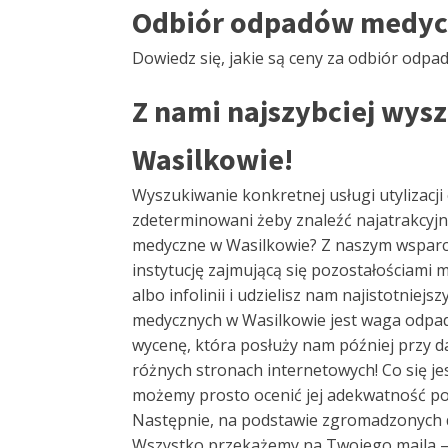
Odbiór odpadów medyczn
Dowiedz się, jakie są ceny za odbiór odp
Z nami najszybciej wys
Wasilkowie!
Wyszukiwanie konkretnej usługi utylizacj
zdeterminowani żeby znaleźć najatrakcyjni
medyczne w Wasilkowie? Z naszym wsparci
instytucję zajmującą się pozostałościami
albo infolinii i udzielisz nam najistotniej
medycznych w Wasilkowie jest waga odpadu,
wycenę, która posłuży nam później przy da
różnych stronach internetowych! Co się j
możemy prosto ocenić jej adekwatność po
Następnie, na podstawie zgromadzonych dan
Wszystko przekażemy na Twojego maila – j