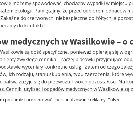
owie możemy spowodować, chociażby wypadki w miejscu prac
 kątem ekologii. Pamiętajmy, że przed odbiorem odpadów 
Zakaźne do czerwonych, niebezpieczne do żółtych, a pozosta
chęcamy do kontaktu!
ów medycznych w Wasilkowie – o 
Wasilkowie są dość specyficzne, ponieważ opierają się w o
staniemy zwykłego cennika – raczej placówki przyjmujące o
 podstawie wyceniały konkretne usługi. Zatem od czego zale
ów, ich rodzaju, stanu skupienia, typu zagrożenia, które wyw
e np. paliwa zużyje się do przewozu Twoich pozostałości. Na
as. Cenniki utylizacji odpadów medycznych w Wasilkowie są 
ergii, które wpływają na kwota odzysku. Ważny jest także a
kim poziomie i prezentować spersonalizowane reklamy. Dalsze
izujące odpady medyczne w Wasilkowie produkują komponent
 zrealizowaniem odbioru odpadów medycznych w Wasilkowie?
bardziej opłacalna niż jednorazowe zlecanie wywózki. Nierz
pojedynczych usług jest zbyt drogie. Zatem jeżeli planujes