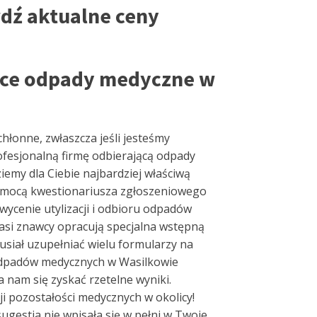
dź aktualne ceny
jące odpady medyczne w
łonne, zwłaszcza jeśli jesteśmy
rofesjonalną firmę odbierającą odpady
my dla Ciebie najbardziej właściwą
 pomocą kwestionariusza zgłoszeniowego
y wycenie utylizacji i odbioru odpadów
nasi znawcy opracują specjalna wstępną
usiał uzupełniać wielu formularzy na
 odpadów medycznych w Wasilkowie
nam się zyskać rzetelne wyniki.
i pozostałości medycznych w okolicy!
gestia nie wpisała się w pełni w Twoje