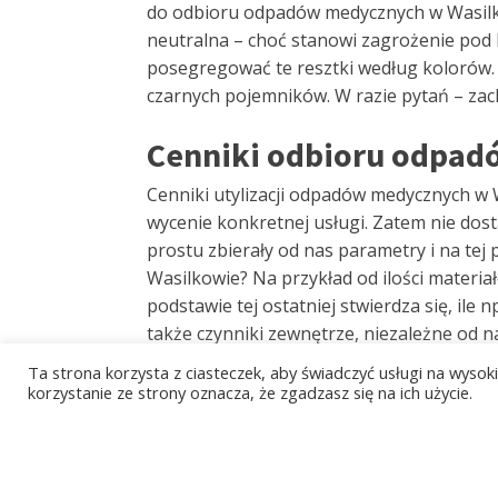
do odbioru odpadów medycznych w Wasilk
neutralna – choć stanowi zagrożenie pod
posegregować te resztki według kolorów. 
czarnych pojemników. W razie pytań – za
Cenniki odbioru odpad
Cenniki utylizacji odpadów medycznych w 
wycenie konkretnej usługi. Zatem nie do
prostu zbierały od nas parametry i na tej
Wasilkowie? Na przykład od ilości materiał
podstawie tej ostatniej stwierdza się, il
także czynniki zewnętrze, niezależne od n
gospodarki, poziomu inflacji, czy cen en
Ta strona korzysta z ciasteczek, aby świadczyć usługi na wyso
w takich placówkach. W końcu firmy utyl
korzystanie ze strony oznacza, że zgadzasz się na ich użycie.
jeszcze warto zdawać sobie sprawę przed
abonamentowej usługi, która jest o wiele 
odpadów medycznych, a wtedy wykupywanie 