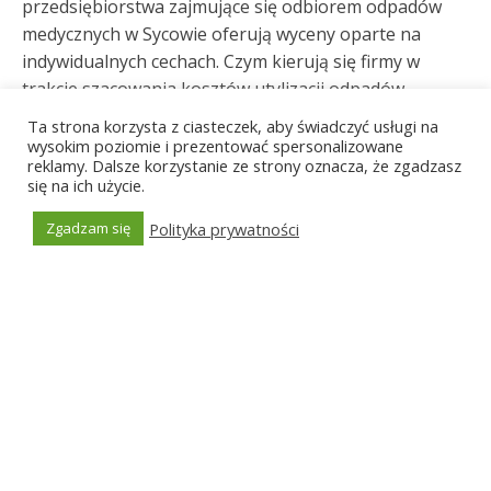
przedsiębiorstwa zajmujące się odbiorem odpadów
medycznych w Sycowie oferują wyceny oparte na
indywidualnych cechach. Czym kierują się firmy w
trakcie szacowania kosztów utylizacji odpadów
medycznych w Sycowie? Ważna jest ilość odpadów, ich
Ta strona korzysta z ciasteczek, aby świadczyć usługi na
charakterystyka, możliwe niebezpieczeństwo i
wysokim poziomie i prezentować spersonalizowane
reklamy. Dalsze korzystanie ze strony oznacza, że zgadzasz
lokalizacja klienta to zasadnicze czynniki wpływające
się na ich użycie.
na cenę. Dodatkowo, koszty związane z transportem
czy zewnętrzne czynniki gospodarcze, takie jak stan
Polityka prywatności
Zgadzam się
gospodarki czy koszty energii, również mają własne
Generated by
MPG
odzwierciedlenie w cennikach. Ciekawe jest to, że co
poniektóre firmy utylizujące odpady medyczne w
Sycowie określają swoje ceny także na podstawie
obecnego popytu na materiały pozyskane w procesie
recyklingu. Organizując odbiór odpadów medycznych
w Sycowie, warto także rozważyć szansę zawarcia
umowy abonamentowej, zwłaszcza gdy
systematycznie generujemy duże ilości odpadów.