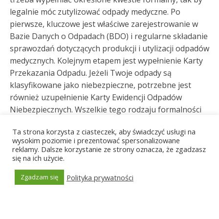
legalnie móc zutylizować odpady medyczne. Po
pierwsze, kluczowe jest właściwe zarejestrowanie w
Bazie Danych o Odpadach (BDO) i regularne składanie
sprawozdań dotyczących produkcji i utylizacji odpadów
medycznych. Kolejnym etapem jest wypełnienie Karty
Przekazania Odpadu. Jeżeli Twoje odpady są
klasyfikowane jako niebezpieczne, potrzebne jest
również uzupełnienie Karty Ewidencji Odpadów
Niebezpiecznych. Wszelkie tego rodzaju formalności
bazują na katalogu odpadów, gdzie odpady medyczne
Ta strona korzysta z ciasteczek, aby świadczyć usługi na
są oznaczone w grupie kodów nr 18. Jeśli masz
wysokim poziomie i prezentować spersonalizowane
wątpienia lub potrzebujesz wsparcia w tym zakresie,
reklamy. Dalsze korzystanie ze strony oznacza, że zgadzasz
warto skontaktować się z pracownikami czy
się na ich użycie.
skorzystać z możliwości kontaktu telefonicznego,
Polityka prywatności
Zgadzam się
który proponuje nasza placówka. Zadzwoń do nas i
Generated by
MPG
już dziś zorganizuj odbiór odpadów medycznych w
Świebodzinie!