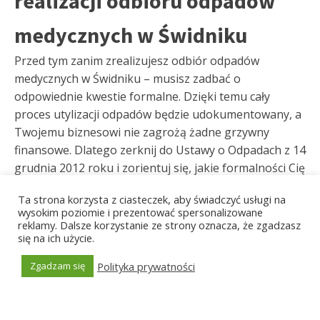
realizacji odbioru odpadów
medycznych w Świdniku
Przed tym zanim zrealizujesz odbiór odpadów
medycznych w Świdniku – musisz zadbać o
odpowiednie kwestie formalne. Dzięki temu cały
proces utylizacji odpadów będzie udokumentowany, a
Twojemu biznesowi nie zagrożą żadne grzywny
finansowe. Dlatego zerknij do Ustawy o Odpadach z 14
grudnia 2012 roku i zorientuj się, jakie formalności Cię
dotyczą. Możesz również skorzystać z opcji konsultacji
Ta strona korzysta z ciasteczek, aby świadczyć usługi na
z naszymi ekspertami - wszystko Ci wyjaśnimy! Zatem,
wysokim poziomie i prezentować spersonalizowane
jeżeli musisz wypełniać sprawozdania w BDO –
reklamy. Dalsze korzystanie ze strony oznacza, że zgadzasz
się na ich użycie.
koniecznie pilnuj terminów sprawozdań! Za wszystkie
niedopatrzenia grożą bardzo wysokie grzywny!
Polityka prywatności
Zgadzam się
Dodatkowo musimy wypełniać Kartę Przekazania
Generated by
MPG
Odpadów oraz Kartę Ewidencji Odpadów
Niebezpiecznych. Jeżeli nie wyprodukowaliśmy