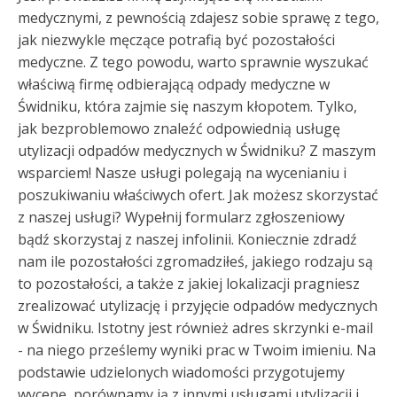
medycznymi, z pewnością zdajesz sobie sprawę z tego,
jak niezwykle męczące potrafią być pozostałości
medyczne. Z tego powodu, warto sprawnie wyszukać
właściwą firmę odbierającą odpady medyczne w
Świdniku, która zajmie się naszym kłopotem. Tylko,
jak bezproblemowo znaleźć odpowiednią usługę
utylizacji odpadów medycznych w Świdniku? Z maszym
wsparciem! Nasze usługi polegają na wycenianiu i
poszukiwaniu właściwych ofert. Jak możesz skorzystać
z naszej usługi? Wypełnij formularz zgłoszeniowy
bądź skorzystaj z naszej infolinii. Koniecznie zdradź
nam ile pozostałości zgromadziłeś, jakiego rodzaju są
to pozostałości, a także z jakiej lokalizacji pragniesz
zrealizować utylizację i przyjęcie odpadów medycznych
w Świdniku. Istotny jest również adres skrzynki e-mail
- na niego prześlemy wyniki prac w Twoim imieniu. Na
podstawie udzielonych wiadomości przygotujemy
wycenę, porównamy ją z innymi usługami utylizacji i