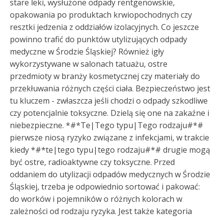
stare leki, wysłużone odpady rentgenowskie,
opakowania po produktach krwiopochodnych czy
resztki jedzenia z oddziałów izolacyjnych. Co jeszcze
powinno trafić do punktów utylizujących odpady
medyczne w Środzie Śląskiej? Również igły
wykorzystywane w salonach tatuażu, ostre
przedmioty w branży kosmetycznej czy materiały do
przekłuwania różnych części ciała. Bezpieczeństwo jest
tu kluczem - zwłaszcza jeśli chodzi o odpady szkodliwe
czy potencjalnie toksyczne. Dzielą się one na zakaźne i
niebezpieczne. *#*Te|Tego typu|Tego rodzaju#*#
pierwsze niosą ryzyko związane z infekcjami, w trakcie
kiedy *#*te|tego typu|tego rodzaju#*# drugie mogą
być ostre, radioaktywne czy toksyczne. Przed
oddaniem do utylizacji odpadów medycznych w Środzie
Śląskiej, trzeba je odpowiednio sortować i pakować:
do worków i pojemników o różnych kolorach w
zależności od rodzaju ryzyka. Jest także kategoria