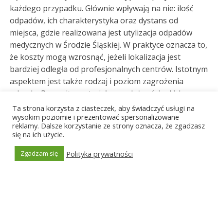
każdego przypadku. Głównie wpływają na nie: ilość
odpadów, ich charakterystyka oraz dystans od
miejsca, gdzie realizowana jest utylizacja odpadów
medycznych w Środzie Śląskiej. W praktyce oznacza to,
że koszty mogą wzrosnąć, jeżeli lokalizacja jest
bardziej odległa od profesjonalnych centrów. Istotnym
aspektem jest także rodzaj i poziom zagrożenia
odpadu. Rozmaite materiały, w zależności od ich
potencjalnego zagrożenia dla zdrowia i środowiska,
Ta strona korzysta z ciasteczek, aby świadczyć usługi na
wysokim poziomie i prezentować spersonalizowane
mogą posiadać różne stawki w cenniku utylizacji
reklamy. Dalsze korzystanie ze strony oznacza, że zgadzasz
odpadów medycznych w Środzie Śląskiej. Jednak nie
się na ich użycie.
tylko tego typu wewnętrzne zmienne kształtują cenę.
Czynniki zewnętrzne, takie jak kondycja ekonomiczna
Polityka prywatności
Zgadzam się
Generated by
MPG
kraju, wskaźniki inflacji czy nawet stawki energii,
również odgrywają swoją rolę. Zwróć uwagę, że
koszty mogą się różnić w zależności od konieczności
specjalistycznego przetwarzania niektórych odpadów.
Mimo że jednorazowy odbiór odpadów medycznych w