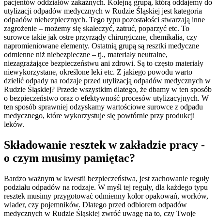
pacjentów oddziałów zakaźnych. Kolejną grupą, którą oddajemy do
utylizacji odpadów medycznych w Rudzie Śląskiej jest kategoria
odpadów niebezpiecznych. Tego typu pozostałości stwarzają inne
zagrożenie – możemy się skaleczyć, zatruć, poparzyć etc. To
surowce takie jak ostre przyrządy chirurgiczne, chemikalia, czy
napromieniowane elementy. Ostatnią grupą są resztki medyczne
odmienne niż niebezpieczne – tj., materiały neutralne,
niezagrażające bezpieczeństwu ani zdrowi. Są to często materiały
niewykorzystane, określone leki etc. Z jakiego powodu warto
dzielić odpady na rodzaje przed utylizacją odpadów medycznych w
Rudzie Śląskiej? Przede wszystkim dlatego, że dbamy w ten sposób
o bezpieczeństwo oraz o efektywność procesów utylizacyjnych. W
ten sposób sprawniej odzyskamy wartościowe surowce z odpadu
medycznego, które wykorzystuje się powtórnie przy produkcji
leków.
Składowanie resztek w zakładzie pracy -
o czym musimy pamiętac?
Bardzo ważnym w kwestii bezpieczeństwa, jest zachowanie reguły
podziału odpadów na rodzaje. W myśl tej reguły, dla każdego typu
resztek musimy przygotować odmienny kolor opakowań, worków,
wiader, czy pojemników. Dlatego przed odbiorem odpadów
medycznych w Rudzie Śląskiej zwróć uwagę na to, czy Twoje