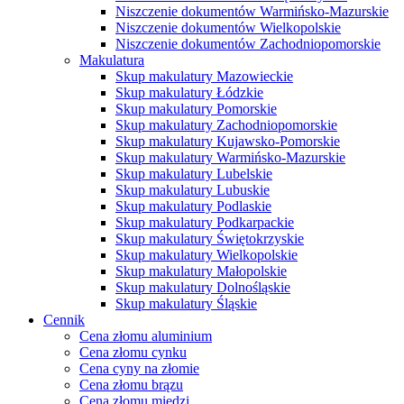
Niszczenie dokumentów Warmińsko-Mazurskie
Niszczenie dokumentów Wielkopolskie
Niszczenie dokumentów Zachodniopomorskie
Makulatura
Skup makulatury Mazowieckie
Skup makulatury Łódzkie
Skup makulatury Pomorskie
Skup makulatury Zachodniopomorskie
Skup makulatury Kujawsko-Pomorskie
Skup makulatury Warmińsko-Mazurskie
Skup makulatury Lubelskie
Skup makulatury Lubuskie
Skup makulatury Podlaskie
Skup makulatury Podkarpackie
Skup makulatury Świętokrzyskie
Skup makulatury Wielkopolskie
Skup makulatury Małopolskie
Skup makulatury Dolnośląskie
Skup makulatury Śląskie
Cennik
Cena złomu aluminium
Cena złomu cynku
Cena cyny na złomie
Cena złomu brązu
Cena złomu miedzi