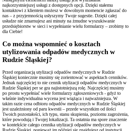
najkorzystniejszej usługi z dostępnych opcji. Dzięki stałemu
kontaktowi z klientem możesz w dowolnym momencie zgłaszać do
nas – z przyjemnością usłyszymy Twoje sugestie. Dzięki całej
usłudze nie zmarnujesz ani minuty na żmudne wyszukiwanie
przedsiębiorstw w sieci i wypełnianie wielu formularzy – zrobimy to
dla Ciebie!
Co można wspomnieć o kosztach
utylizowania odpadów medycznych w
Rudzie Śląskiej?
Przed organizacją utylizacji odpadów medycznych w Rudzie
Śląskiej koniecznie musimy się zorientować w aspektach cenników.
Jednak najczęściej to nie cennik utylizacji odpadów medycznych w
Rudzie Śląskiej per se gra najistotniejszą rolę. Najczęściej musimy
po prostu wypełniać wiele formularzy zgłoszeniowych - gdyż to
właśnie indywidualna wycena jest wiążąca i najważniejsza. W
takim razie cena odbioru odpadów medycznych w Rudzie Śląskiej
jest uzależniony od paru kwestii – przede wszystkim od ilości
Twoich pozostałości, ich typu, stanu skupienia, poziomu zagrożenia,
które powodują i Twojej lokalizacji. Ta ostatnia ma spore znaczenie
w kontekście całego cennika utylizacji odpadów medycznych w
Rudzie Śląskiej, ponieważ im później się znajdujesz od instytucji