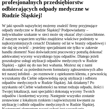
profesjonalnych przedsiębiorstw
odbierających odpady medyczne w
Rudzie Śląskiej!
W jaki sposób najszybciej możemy znaleźć firmy przyjmujące
odpady medyczne w Rudzie Śląskiej? Podpowiadamy –
indywidualne szukanie w sieci może się okazać zbyt czasochłonne.
Z naszym wsparciem szybko znajdziesz właściwe podmioty w
najkorzystniejszych cenach! Działamy od lat w branży odpadowej i
nie daj się zwieść – jesteśmy specjalistami nie tylko w zakresie
handlu złomem! Nasi doświadczeni pracownicy potrafią dokonać
adekwatnej wyceny wszystkiego typu odpadów. Dlatego jeżeli
poszukujesz usługi utylizacji odpadów medycznych w Rudzie
Śląskiej – zgłoś się do nas bez wahania. Możesz się z nami
skontaktować za pośrednictwem formularzy zgłoszeniowych albo
też naszej infolinii – po rozmowie z opiekunem klienta, z pewnością
wyszukamy dla Ciebie odpowiednią opcję utylizacji i odbioru
odpadów medycznych w Rudzie Śląskiej. Jak działamy? Po
uzyskaniu od Ciebie wiadomości na temat rodzaju odpadu, ilości i
Twojej lokalizacji, nasi specjaliści dokonają wyceny Twoich
odpadów i konkretnej wyceny. Następnie wszystko zostanie
zestawione z lokalnym rynkiem i najświeższymi kwotami za
utylizację i odbiór odpadów medycznych w Rudzie Śląskiej.
Następnymi elementem naszej usługi jest wyszukanie