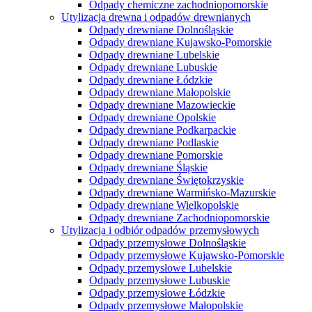
Odpady chemiczne zachodniopomorskie
Utylizacja drewna i odpadów drewnianych
Odpady drewniane Dolnośląskie
Odpady drewniane Kujawsko-Pomorskie
Odpady drewniane Lubelskie
Odpady drewniane Lubuskie
Odpady drewniane Łódzkie
Odpady drewniane Małopolskie
Odpady drewniane Mazowieckie
Odpady drewniane Opolskie
Odpady drewniane Podkarpackie
Odpady drewniane Podlaskie
Odpady drewniane Pomorskie
Odpady drewniane Śląskie
Odpady drewniane Świętokrzyskie
Odpady drewniane Warmińsko-Mazurskie
Odpady drewniane Wielkopolskie
Odpady drewniane Zachodniopomorskie
Utylizacja i odbiór odpadów przemysłowych
Odpady przemysłowe Dolnośląskie
Odpady przemysłowe Kujawsko-Pomorskie
Odpady przemysłowe Lubelskie
Odpady przemysłowe Lubuskie
Odpady przemysłowe Łódzkie
Odpady przemysłowe Małopolskie