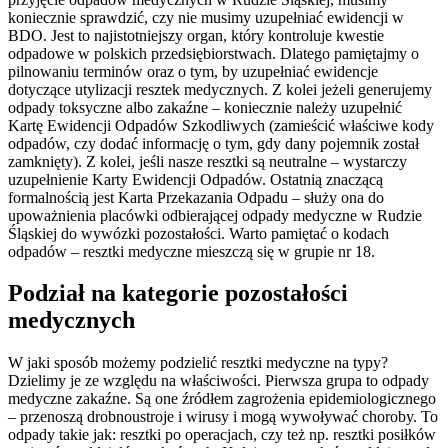
koniecznie sprawdzić, czy nie musimy uzupełniać ewidencji w
BDO. Jest to najistotniejszy organ, który kontroluje kwestie
odpadowe w polskich przedsiębiorstwach. Dlatego pamiętajmy o
pilnowaniu terminów oraz o tym, by uzupełniać ewidencje
dotyczące utylizacji resztek medycznych. Z kolei jeżeli generujemy
odpady toksyczne albo zakaźne – koniecznie należy uzupełnić
Kartę Ewidencji Odpadów Szkodliwych (zamieścić właściwe kody
odpadów, czy dodać informację o tym, gdy dany pojemnik został
zamknięty). Z kolei, jeśli nasze resztki są neutralne – wystarczy
uzupełnienie Karty Ewidencji Odpadów. Ostatnią znaczącą
formalnością jest Karta Przekazania Odpadu – służy ona do
upoważnienia placówki odbierającej odpady medyczne w Rudzie
Śląskiej do wywózki pozostałości. Warto pamiętać o kodach
odpadów – resztki medyczne mieszczą się w grupie nr 18.
Podział na kategorie pozostałości
medycznych
W jaki sposób możemy podzielić resztki medyczne na typy?
Dzielimy je ze względu na właściwości. Pierwsza grupa to odpady
medyczne zakaźne. Są one źródłem zagrożenia epidemiologicznego
– przenoszą drobnoustroje i wirusy i mogą wywoływać choroby. To
odpady takie jak: resztki po operacjach, czy też np. resztki posiłków