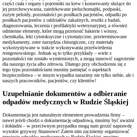
części ciała i organy i pojemniki na krew i konserwanty służące do
jej przechowywania, zainfekowane pieluchomajtki, podpaski,
zużyte peloidy, pozostałości po posiłkach pacjentów, odpadki po
posiłkach pacjentów z oddziałów zakaźnych, resztki z badań,
diagnozowania, leczenia i profilaktyki weterynaryjnej, a również
odmienne elementy, które mogą przenosić bakterie i wirusy,
chemikalia, leki cytotoksyczne i cytostatyczne, przeterminowane
medykamenty, ostre narzędzia chirurgiczne, czy materiały
wykorzystywane w trakcie wykonywania prześwietlenia
rentgenowskiego. Jednak są to tylko przykłady – wiele z
pozostałości nie zostało wymienionych, a mogą stanowić zagrożenie
dla naszego życia albo zdrowia. Dlatego przy obchodzeniu się z
tego typu pozostałościami musimy pamiętać o aspektach
bezpieczeństwa – w innym wypadku narazimy nie tylko siebie, ale i
naszych pracowników, pacjentów, czy klientów!
Uzupełnianie dokumentów a odbieranie
odpadów medycznych w Rudzie Śląskiej
Dokumentacja jest naturalnym elementem prowadzenia firmy –
nawet jeżeli chodzi o dokumentację odpadową, musimy być uważni
i dokładni – w przeciwnym przypadku mogą nam grozić naprawdę
wysokie grzywny finansowe! Zatem nim zaczniemy organizować
przyjęcie odpadów medycznych w Rudzie Śląskiej, musimy