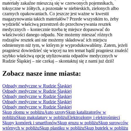
materiały zakaźne mieszczą się w czerwonych pojemnikach,
toksyczne w żółtych, a pozostałe w niebieskich, zielonych albo
czarnych opakowaniach. Co jeszcze jest ważne w kwestii
magazynowania takich materiałów? Przede wszystkim to, żeby
wydzielić właściwą przestrzeń do przechowywania resztek
medycznych – koniecznie trzeba tę miejsce dopasować do
właściwości danego odpadu. Nie możemy mieszać różnych
rodzajów resztek ani nie możemy składować ich miejscu
odmiennym niż tym, w którym je wyprodukowaliśmy. Zatem, jeżeli
pragniesz dowiedzieć się więcej na ten temat bądź pragniesz znaleźć
szybko właściwą opcję utylizowania odpadów medycznych w
Rudzie Śląskiej – nie czekaj – skontaktuj się z nami już dziś!
Zobacz nasze inne miasta:
Odpady medyczne w Rudzie Śląskiej
Odpady medyczne w Rudzie Śląskiej
Odpady medyczne w Rudzie Śląskiej
Odpady medyczne w Rudzie Śląskiej
Odpady medyczne w Rudzie Śląskiej
Skup złomu w pobliżu
Auto szroty
Skup katalizatorów w
pobliżu
Skup makulatury w pobliżu
Elektrozłomy i elektrośmieci
Skupy komórek i smartfonów
Skup gruzu w pobliżu
Skup surowców
wtórnych w pobliżu
Skup plastiku w pobliżu
Skup butelek w pobliżu