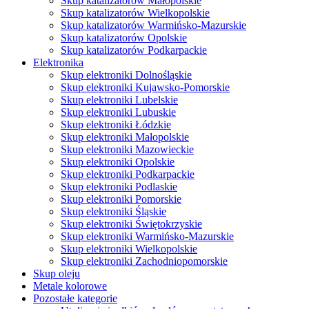
Skup katalizatorów Małopolskie
Skup katalizatorów Wielkopolskie
Skup katalizatorów Warmińsko-Mazurskie
Skup katalizatorów Opolskie
Skup katalizatorów Podkarpackie
Elektronika
Skup elektroniki Dolnośląskie
Skup elektroniki Kujawsko-Pomorskie
Skup elektroniki Lubelskie
Skup elektroniki Lubuskie
Skup elektroniki Łódzkie
Skup elektroniki Małopolskie
Skup elektroniki Mazowieckie
Skup elektroniki Opolskie
Skup elektroniki Podkarpackie
Skup elektroniki Podlaskie
Skup elektroniki Pomorskie
Skup elektroniki Śląskie
Skup elektroniki Świętokrzyskie
Skup elektroniki Warmińsko-Mazurskie
Skup elektroniki Wielkopolskie
Skup elektroniki Zachodniopomorskie
Skup oleju
Metale kolorowe
Pozostałe kategorie