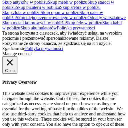
Skup antyków w pobliżu
Skup mebli w pobliżu
Skup staroci w
pobliżu
Skup biżuterii w pobliżu
Skup srebra w pobliżu
Skup złota w pobliżu
Skup opon w pobliżu
Skup palet w
pobliżu
Skup oleju przepracowanego w pobliżu
Odpady warsztatowe
Skup metali kolorowych w pobliżu
Skup felg w pobliżu
Skup kabli
w pobliżu
Skup akumulatorów
Polityka prywatności
Ta strona korzysta z ciasteczek, aby świadczyć usługi na wysokim
poziomie i prezentować spersonalizowane reklamy. Dalsze
korzystanie ze strony oznacza, że zgadzasz się na ich użycie.
Zgadzam się
Polityka prywatności
Manage consent
Close
Privacy Overview
This website uses cookies to improve your experience while you
navigate through the website. Out of these, the cookies that are
categorized as necessary are stored on your browser as they are
essential for the working of basic functionalities of the website. We
also use third-party cookies that help us analyze and understand how
you use this website. These cookies will be stored in your browser
only with your consent. You also have the option to opt-out of these