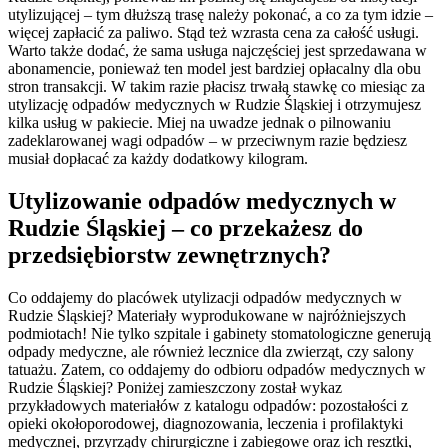
utylizującej – tym dłuższą trasę należy pokonać, a co za tym idzie –
więcej zapłacić za paliwo. Stąd też wzrasta cena za całość usługi.
Warto także dodać, że sama usługa najczęściej jest sprzedawana w
abonamencie, ponieważ ten model jest bardziej opłacalny dla obu
stron transakcji. W takim razie płacisz trwałą stawkę co miesiąc za
utylizację odpadów medycznych w Rudzie Śląskiej i otrzymujesz
kilka usług w pakiecie. Miej na uwadze jednak o pilnowaniu
zadeklarowanej wagi odpadów – w przeciwnym razie będziesz
musiał dopłacać za każdy dodatkowy kilogram.
Utylizowanie odpadów medycznych w
Rudzie Śląskiej – co przekażesz do
przedsiębiorstw zewnętrznych?
Co oddajemy do placówek utylizacji odpadów medycznych w
Rudzie Śląskiej? Materiały wyprodukowane w najróżniejszych
podmiotach! Nie tylko szpitale i gabinety stomatologiczne generują
odpady medyczne, ale również lecznice dla zwierząt, czy salony
tatuażu. Zatem, co oddajemy do odbioru odpadów medycznych w
Rudzie Śląskiej? Poniżej zamieszczony został wykaz
przykładowych materiałów z katalogu odpadów: pozostałości z
opieki okołoporodowej, diagnozowania, leczenia i profilaktyki
medycznej, przyrządy chirurgiczne i zabiegowe oraz ich resztki,