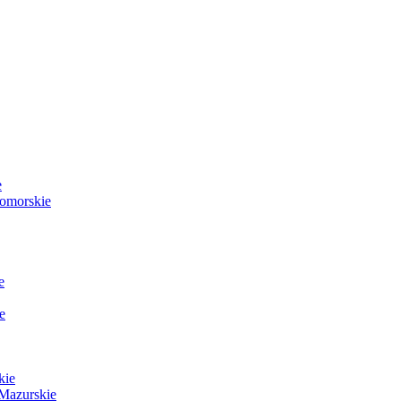
e
Pomorskie
e
e
kie
Mazurskie