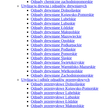
Odpady chemiczne zachodniopomorskie
Utylizacja drewna i odpadów drewnianych
Odpady drewniane Dolnośląskie
Odpady drewniane Kujawsko-Pomorskie
Odpady drewniane Lubelskie
Odpady drewniane Lubuskie
Odpady drewniane Łódzkie
Odpady drewniane Małopolskie
Odpady drewniane Mazowieckie
Odpady drewniane Opolskie
Odpady drewniane Podkarpackie
Odpady drewniane Podlaskie
Odpady drewniane Pomorskie
Odpady drewniane Śląskie
Odpady drewniane Świętokrzyskie
Odpady drewniane Warmińsko-Mazurskie
Odpady drewniane Wielkopolskie
Odpady drewniane Zachodniopomorskie
Utylizacja i odbiór odpadów przemysłowych
Odpady przemysłowe Dolnośląskie
Odpady przemysłowe Kujawsko-Pomorskie
Odpady przemysłowe Lubelskie
Odpady przemysłowe Lubuskie
Odpady przemysłowe Łódzkie
Odpady przemysłowe Małopolskie