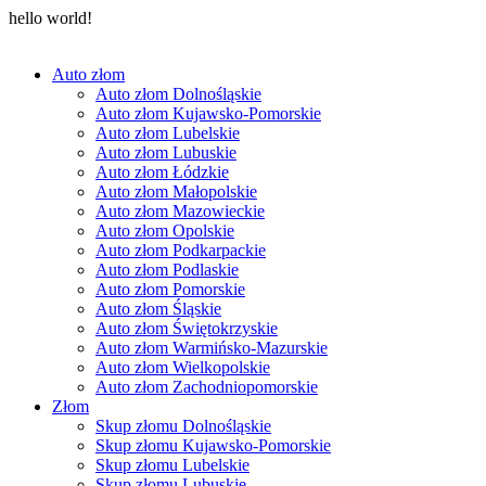
hello world!
Auto złom
Auto złom Dolnośląskie
Auto złom Kujawsko-Pomorskie
Auto złom Lubelskie
Auto złom Lubuskie
Auto złom Łódzkie
Auto złom Małopolskie
Auto złom Mazowieckie
Auto złom Opolskie
Auto złom Podkarpackie
Auto złom Podlaskie
Auto złom Pomorskie
Auto złom Śląskie
Auto złom Świętokrzyskie
Auto złom Warmińsko-Mazurskie
Auto złom Wielkopolskie
Auto złom Zachodniopomorskie
Złom
Skup złomu Dolnośląskie
Skup złomu Kujawsko-Pomorskie
Skup złomu Lubelskie
Skup złomu Lubuskie