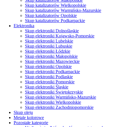
Skup katalizatorów Małopolskie
Skup katalizatorów Wielkopolskie
Skup katalizatorów Warmińsko-Mazurskie
Skup katalizatorów Opolskie
Skup katalizatorów Podkarpackie
Elektronika
Skup elektroniki Dolnośląskie
Skup elektroniki Kujawsko-Pomorskie
Skup elektroniki Lubelskie
Skup elektroniki Lubuskie
Skup elektroniki Łódzkie
Skup elektroniki Małopolskie
Skup elektroniki Mazowieckie
Skup elektroniki Opolskie
Skup elektroniki Podkarpackie
Skup elektroniki Podlaskie
Skup elektroniki Pomorskie
Skup elektroniki Śląskie
Skup elektroniki Świętokrzyskie
Skup elektroniki Warmińsko-Mazurskie
Skup elektroniki Wielkopolskie
Skup elektroniki Zachodniopomorskie
Skup oleju
Metale kolorowe
Pozostałe kategorie