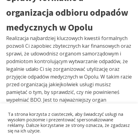
organizacja odbioru odpadów
medycznych w Opolu
Realizacja najbardziej kluczowych kwestii formalnych
pozwoli Ci zapobiec zbytecznych kar finansowych oraz
sprawi, że udowodnisz organom samorządowym i
podmiotom kontrolującym wytwarzanie odpadów, że
legalnie udało Ci się zorganizować utylizację oraz
przyjęcie odpadów medycznych w Opolu. W takim razie
przed organizacją jakiejkolwiek usługi musisz
pamiętać o tym, by sprawdzić, czy nie powinieneś
wypełniać BDO. Jest to najważniejszy organ
kontrolujący ilość produkcji odpadów w firmach w
Ta strona korzysta z ciasteczek, aby świadczyć usługi na
Polsce. Następnymi istotnym elementem jest
wysokim poziomie i prezentować spersonalizowane
umożliwienie odbioru odpadów medycznych w Opolu.
reklamy. Dalsze korzystanie ze strony oznacza, że zgadzasz
Jak to uczynić? Trzeba tylko wypełnić Kartę
się na ich użycie.