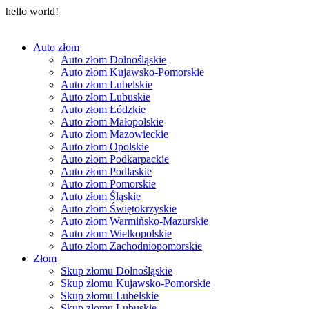
hello world!
Auto złom
Auto złom Dolnośląskie
Auto złom Kujawsko-Pomorskie
Auto złom Lubelskie
Auto złom Lubuskie
Auto złom Łódzkie
Auto złom Małopolskie
Auto złom Mazowieckie
Auto złom Opolskie
Auto złom Podkarpackie
Auto złom Podlaskie
Auto złom Pomorskie
Auto złom Śląskie
Auto złom Świętokrzyskie
Auto złom Warmińsko-Mazurskie
Auto złom Wielkopolskie
Auto złom Zachodniopomorskie
Złom
Skup złomu Dolnośląskie
Skup złomu Kujawsko-Pomorskie
Skup złomu Lubelskie
Skup złomu Lubuskie