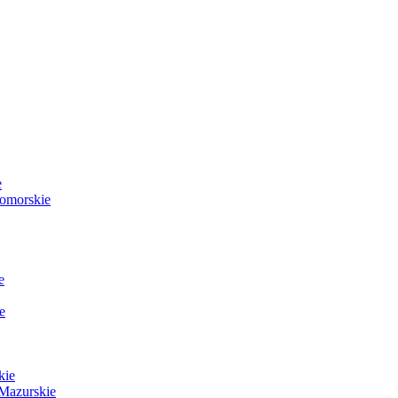
e
Pomorskie
e
e
kie
Mazurskie