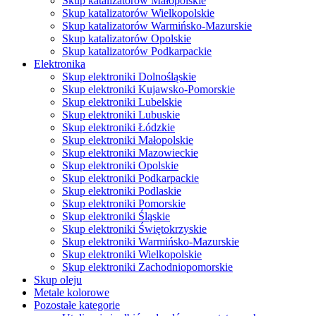
Skup katalizatorów Małopolskie
Skup katalizatorów Wielkopolskie
Skup katalizatorów Warmińsko-Mazurskie
Skup katalizatorów Opolskie
Skup katalizatorów Podkarpackie
Elektronika
Skup elektroniki Dolnośląskie
Skup elektroniki Kujawsko-Pomorskie
Skup elektroniki Lubelskie
Skup elektroniki Lubuskie
Skup elektroniki Łódzkie
Skup elektroniki Małopolskie
Skup elektroniki Mazowieckie
Skup elektroniki Opolskie
Skup elektroniki Podkarpackie
Skup elektroniki Podlaskie
Skup elektroniki Pomorskie
Skup elektroniki Śląskie
Skup elektroniki Świętokrzyskie
Skup elektroniki Warmińsko-Mazurskie
Skup elektroniki Wielkopolskie
Skup elektroniki Zachodniopomorskie
Skup oleju
Metale kolorowe
Pozostałe kategorie