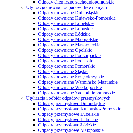
Odpady chemiczne zachodniopomorskie
Utylizacja drewna i odpadów drewnianych
Odpady drewniane Dolnośląskie
Odpady drewniane Kujawsko-Pomorskie
Odpady drewniane Lubelskie
Odpady drewniane Lubuskie
Odpady drewniane Łódzkie
Odpady drewniane Małopolskie
Odpady drewniane Mazowieckie
Odpady drewniane Opolskie
Odpady drewniane Podkarpackie
Odpady drewniane Podlaskie
Odpady drewniane Pomorskie
Odpady drewniane Śląskie
Odpady drewniane Świętokrzyskie
Odpady drewniane Warmińsko-Mazurskie
Odpady drewniane Wielkopolskie
Odpady drewniane Zachodniopomorskie
Utylizacja i odbiór odpadów przemysłowych
Odpady przemysłowe Dolnośląskie
Odpady przemysłowe Kujawsko-Pomorskie
Odpady przemysłowe Lubelskie
Odpady przemysłowe Lubuskie
Odpady przemysłowe Łódzkie
Odpady przemysłowe Małopolskie