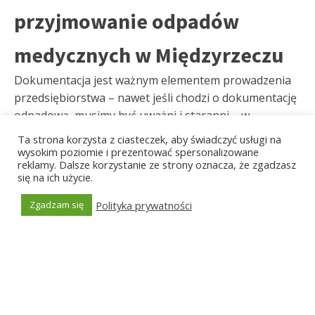
przyjmowanie odpadów
medycznych w Międzyrzeczu
Dokumentacja jest ważnym elementem prowadzenia
przedsiębiorstwa – nawet jeśli chodzi o dokumentację
odpadową, musimy być uważni i staranni – w
przeciwnym wypadku mogą nam grozić naprawdę
Ta strona korzysta z ciasteczek, aby świadczyć usługi na
wysokie grzywny finansowe! Dlatego nim
wysokim poziomie i prezentować spersonalizowane
reklamy. Dalsze korzystanie ze strony oznacza, że zgadzasz
rozpoczniemy organizować przyjęcie odpadów
się na ich użycie.
medycznych w Międzyrzeczu, musimy koniecznie
sprawdzić, czy nie musimy wypełniać ewidencji w BDO.
Polityka prywatności
Zgadzam się
Jest to najistotniejszy organ, który kontroluje kwestie
Generated by
MPG
odpadowe w polskich przedsiębiorstwach. Zatem nie
zapominajmy o pilnowaniu terminów i o tym, by
wypełniać ewidencje dotyczące utylizacji resztek
medycznych. Z kolei jeśli generujemy odpady
niebezpieczne lub zakaźne – koniecznie należy