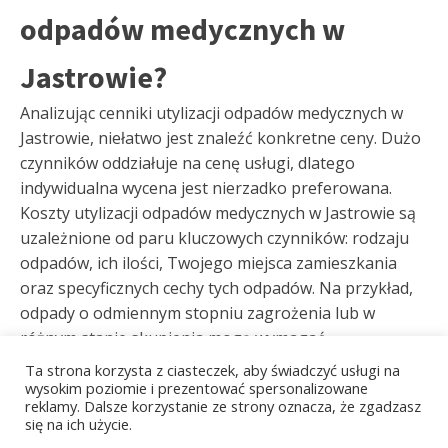
odpadów medycznych w
Jastrowie?
Analizując cenniki utylizacji odpadów medycznych w
Jastrowie, niełatwo jest znaleźć konkretne ceny. Dużo
czynników oddziałuje na cenę usługi, dlatego
indywidualna wycena jest nierzadko preferowana.
Koszty utylizacji odpadów medycznych w Jastrowie są
uzależnione od paru kluczowych czynników: rodzaju
odpadów, ich ilości, Twojego miejsca zamieszkania
oraz specyficznych cechy tych odpadów. Na przykład,
odpady o odmiennym stopniu zagrożenia lub w
różnym stanie skupienia mogą wymagać
profesjonalnych środków przewozu i utylizacji,
Ta strona korzysta z ciasteczek, aby świadczyć usługi na
wpływając na końcową stawkę. Twoja lokalizacja, w
wysokim poziomie i prezentować spersonalizowane
reklamy. Dalsze korzystanie ze strony oznacza, że zgadzasz
szczególności dystans od głównego centrum
się na ich użycie.
utylizacyjnego, także posiada znaczenie w