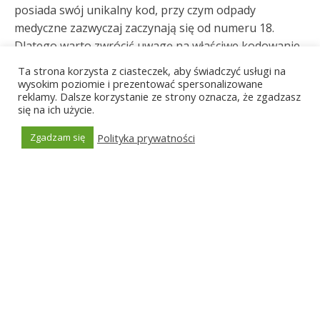
posiada swój unikalny kod, przy czym odpady
medyczne zazwyczaj zaczynają się od numeru 18.
Dlatego warto zwrócić uwagę na właściwe kodowanie
odpadów, żeby uniknąć potencjalnych problemów
Ta strona korzysta z ciasteczek, aby świadczyć usługi na
związanych z niewłaściwym ich zaklasyfikowaniem.
wysokim poziomie i prezentować spersonalizowane
reklamy. Dalsze korzystanie ze strony oznacza, że zgadzasz
Współpraca z nami zapewnia przestrzeganie
się na ich użycie.
wszystkich wymogów prawnych i spokój ducha w
kwestii formalnej stronie procesu.
Polityka prywatności
Zgadzam się
Generated by
MPG
Klasyfikacja odpadów
medycznych
W procesie utylizacji odpadów medycznych w Dęblinie
kluczowe jest poprawne rozróżnienie typów odpadów.
Możemy podzielić je na trzy zasadnicze kategorie:
zakaźne, toksyczne i inne. Odpady zakaźne to przede
wszystkim materiały, które posiadają bezpośredni