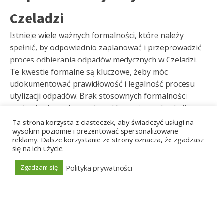
Czeladzi
Istnieje wiele ważnych formalności, które należy
spełnić, by odpowiednio zaplanować i przeprowadzić
proces odbierania odpadów medycznych w Czeladzi.
Te kwestie formalne są kluczowe, żeby móc
udokumentować prawidłowość i legalność procesu
utylizacji odpadów. Brak stosownych formalności
może skutkować poważnymi konsekwencjami, dlatego
warto się nimi zainteresować. W pierwszej kolejności
Ta strona korzysta z ciasteczek, aby świadczyć usługi na
wysokim poziomie i prezentować spersonalizowane
zalecamy sprawdzenie, czy Ustawa z 14 grudnia 2012
reklamy. Dalsze korzystanie ze strony oznacza, że zgadzasz
roku nakłada na Ciebie obowiązek składania
się na ich użycie.
sprawozdań w Bazie Danych Odpadowych (BDO)
Polityka prywatności
Zgadzam się
dotyczących ilości produkowanych odpadów.
Generated by
MPG
Następnie istotne jest prowadzenie dokładnej
ewidencji ilości odpadów, które generujesz, ich typu i
pozostałych ważnych informacji. Niezbędne jest
wypełnianie Karty Ewidencji Odpadów lub Karty