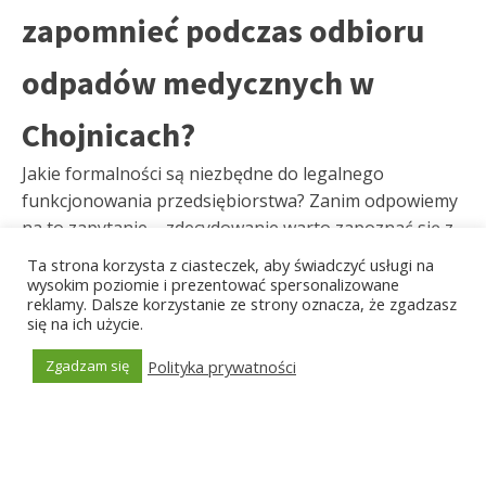
zapomnieć podczas odbioru
odpadów medycznych w
Chojnicach?
Jakie formalności są niezbędne do legalnego
funkcjonowania przedsiębiorstwa? Zanim odpowiemy
na to zapytanie – zdecydowanie warto zapoznać się z
Ustawą o Odpadach z 14 grudnia 2012 roku, gdyż w
Ta strona korzysta z ciasteczek, aby świadczyć usługi na
niej zawarto najistotniejsze wiadomości dotyczące
wysokim poziomie i prezentować spersonalizowane
reklamy. Dalsze korzystanie ze strony oznacza, że zgadzasz
formalności. Zatem jeśli Twój rodzaj podmiotu jest
się na ich użycie.
wymieniony w ustawie – być może musisz wypełniać
BDO. Jest to najważniejszy organ, który kontroluje
Polityka prywatności
Zgadzam się
masy wytwarzanych pozostałości. Nie możemy go
Generated by
MPG
ignorować, nawet jeżeli tylko organizujemy przyjęcie
odpadów medycznych w Chojnicach, gdyż za to
groziłyby wysokie kary finansowe. W związku z tym