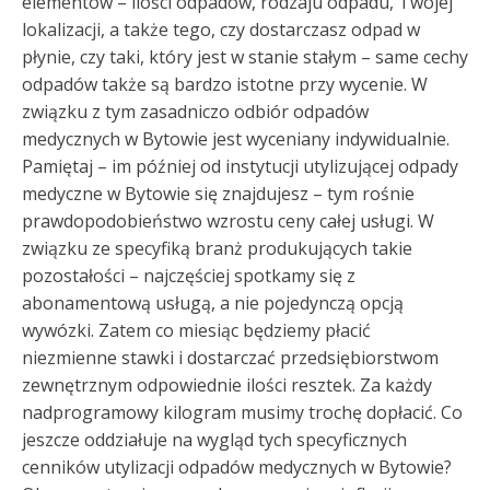
elementów – ilości odpadów, rodzaju odpadu, Twojej
lokalizacji, a także tego, czy dostarczasz odpad w
płynie, czy taki, który jest w stanie stałym – same cechy
odpadów także są bardzo istotne przy wycenie. W
związku z tym zasadniczo odbiór odpadów
medycznych w Bytowie jest wyceniany indywidualnie.
Pamiętaj – im później od instytucji utylizującej odpady
medyczne w Bytowie się znajdujesz – tym rośnie
prawdopodobieństwo wzrostu ceny całej usługi. W
związku ze specyfiką branż produkujących takie
pozostałości – najczęściej spotkamy się z
abonamentową usługą, a nie pojedynczą opcją
wywózki. Zatem co miesiąc będziemy płacić
niezmienne stawki i dostarczać przedsiębiorstwom
zewnętrznym odpowiednie ilości resztek. Za każdy
nadprogramowy kilogram musimy trochę dopłacić. Co
jeszcze oddziałuje na wygląd tych specyficznych
cenników utylizacji odpadów medycznych w Bytowie?