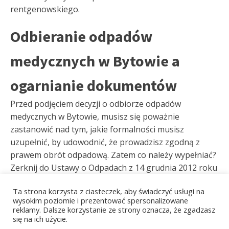
rentgenowskiego.
Odbieranie odpadów
medycznych w Bytowie a
ogarnianie dokumentów
Przed podjęciem decyzji o odbiorze odpadów
medycznych w Bytowie, musisz się poważnie
zastanowić nad tym, jakie formalności musisz
uzupełnić, by udowodnić, że prowadzisz zgodną z
prawem obrót odpadową. Zatem co należy wypełniać?
Zerknij do Ustawy o Odpadach z 14 grudnia 2012 roku
i rozwiej swoje wątpliwości – w tym akcie prawnym
Ta strona korzysta z ciasteczek, aby świadczyć usługi na
dokładnie zawarto wiadomości na temat podmiotów,
wysokim poziomie i prezentować spersonalizowane
które zobligowane są do uzupełniania BDO. Jest to
reklamy. Dalsze korzystanie ze strony oznacza, że zgadzasz
bardzo ważne, ponieważ zlekceważenie ewidencji
się na ich użycie.