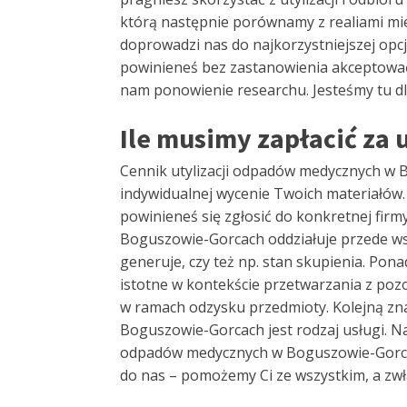
którą następnie porównamy z realiami m
doprowadzi nas do najkorzystniejszej opcj
powinieneś bez zastanowienia akceptować n
nam ponowienie researchu. Jesteśmy tu dl
Ile musimy zapłacić z
Cennik utylizacji odpadów medycznych w B
indywidualnej wycenie Twoich materiałów.
powinieneś się zgłosić do konkretnej fir
Boguszowie-Gorcach oddziałuje przede wszy
generuje, czy też np. stan skupienia. Ponad
istotne w kontekście przetwarzania z po
w ramach odzysku przedmioty. Kolejną zna
Boguszowie-Gorcach jest rodzaj usługi. Na
odpadów medycznych w Boguszowie-Gorcach
do nas – pomożemy Ci ze wszystkim, a zwł