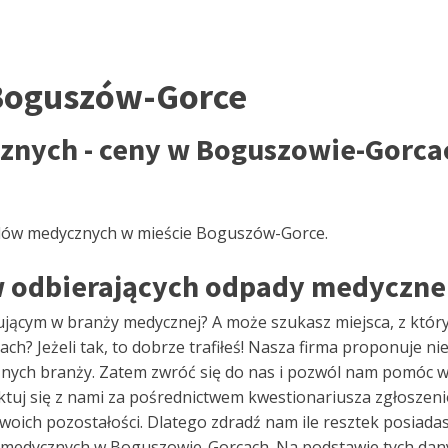
Boguszów-Gorce
nych - ceny w Boguszowie-Gorcac
padów medycznych w mieście Boguszów-Gorce.
 odbierających odpady medyczne
ującym w branży medycznej? A może szukasz miejsca, z który
Jeżeli tak, to dobrze trafiłeś! Nasza firma proponuje nie 
nych branży. Zatem zwróć się do nas i pozwól nam pomóc w
j się z nami za pośrednictwem kwestionariusza zgłoszeniow
oich pozostałości. Dlatego zdradź nam ile resztek posiadasz,
oru medycznych w Boguszowie-Gorcach. Na podstawie tych da