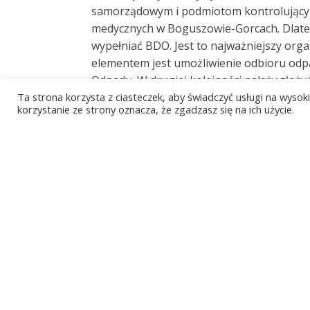
samorządowym i podmiotom kontrolującym p
medycznych w Boguszowie-Gorcach. Dlatego
wypełniać BDO. Jest to najważniejszy org
elementem jest umożliwienie odbioru odp
Odpadu. W drugiej kolejności należy złoży
Ta strona korzysta z ciasteczek, aby świadczyć usługi na wyso
Kartę Ewidencji Odpadowej bądź Kartę Ewi
korzystanie ze strony oznacza, że zgadzasz się na ich użycie.
bądź zakaźne. Jeżeli posiadasz jakiekolwi
W jaki sposób dzielimy
Co jeszcze musimy zdawać sobie sprawę o o
istotne z perspektywy bezpieczeństwa Cie
uprościć przedsiębiorstwom utylizujący
medycznych możemy produkować np. nowe le
odpady medyczne można podzielić na zakaźn
i wpływają na zagrożenie rozprzestrzenian
mają działanie radioaktywne. Z drugiej s
wpływają na one bezpośredniego zagrożeni