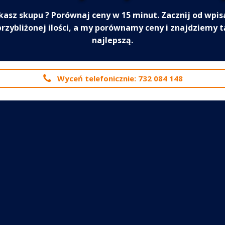
kasz skupu
? Porównaj ceny w 15 minut. Zacznij od wpis
przybliżonej ilości, a my porównamy ceny i znajdziemy t
najlepszą.
Wyceń telefonicznie: 732 084 148