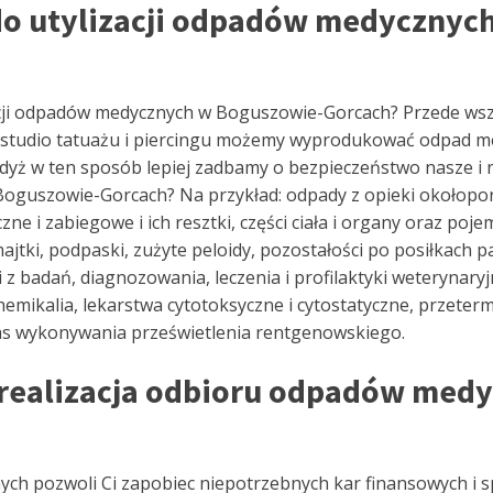
do utylizacji odpadów medycznyc
cji odpadów medycznych w Boguszowie-Gorcach? Przede wszy
t w studio tatuażu i piercingu możemy wyprodukować odpad m
, gdyż w ten sposób lepiej zadbamy o bezpieczeństwo nasze i
guszowie-Gorcach? Na przykład: odpady z opieki okołoporo
zne i zabiegowe i ich resztki, części ciała i organy oraz poj
tki, podpaski, zużyte peloidy, pozostałości po posiłkach p
z badań, diagnozowania, leczenia i profilaktyki weterynaryj
emikalia, lekarstwa cytotoksyczne i cytostatyczne, przeterm
as wykonywania prześwietlenia rentgenowskiego.
realizacja odbioru odpadów med
lnych pozwoli Ci zapobiec niepotrzebnych kar finansowych i