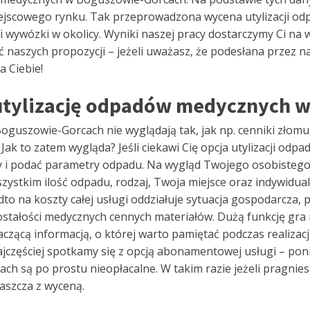
iejscowego rynku. Tak przeprowadzona wycena utylizacji 
i wywózki w okolicy. Wyniki naszej pracy dostarczymy Ci na 
aszych propozycji – jeżeli uważasz, że podesłana przez nas
a Ciebie!
a utylizację odpadów medycznych 
oguszowie-Gorcach nie wyglądają tak, jak np. cenniki złomu,
 Jak to zatem wygląda? Jeśli ciekawi Cię opcja utylizacji 
my i podać parametry odpadu. Na wygląd Twojego osobistego
stkim ilość odpadu, rodzaj, Twoja miejsce oraz indywidualn
to na koszty całej usługi oddziałuje sytuacja gospodarcza, po
zostałości medycznych cennych materiałów. Dużą funkcję g
czącą informacją, o której warto pamiętać podczas realiza
jczęściej spotkamy się z opcją abonamentowej usługi – poni
 są po prostu nieopłacalne. W takim razie jeżeli pragnies
aszcza z wyceną.