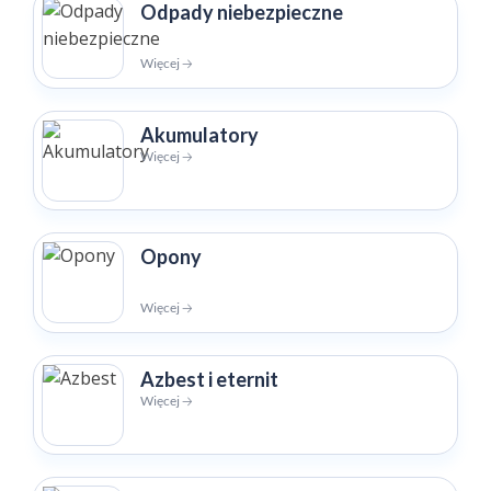
Odpady niebezpieczne
Więcej 🡢
Akumulatory
Więcej 🡢
Opony
Więcej 🡢
Azbest i eternit
Więcej 🡢