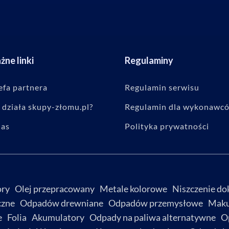
ne linki
Regulaminy
efa partnera
Regulamin serwisu
 działa skupy-złomu.pl?
Regulamin dla wykonawc
nas
Polityka prywatności
ory
Olej przepracowany
Metale kolorowe
Niszczenie d
czne
Odpadów drewniane
Odpadów przemysłowe
Maku
e
Folia
Akumulatory
Odpady na paliwa alternatywne
O