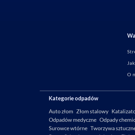
Waż
Str
Jak
O 
Kategorie odpadów
Auto złom
Złom stalowy
Katalizat
Odpadów medyczne
Odpady chemi
Surowce wtórne
Tworzywa sztuczn