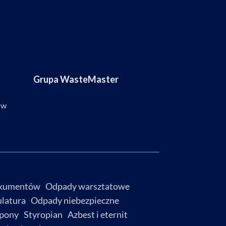
Grupa WasteMaster
ów
okumentów
Odpady warsztatowe
latura
Odpady niebezpieczne
pony
Styropian
Azbest i eternit