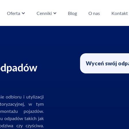
Oferta
Cenniki
Blog
O nas
Kontakt
Wyceń swój odp
 odpadów
 odbioru i utylizacji
oryzacyjnej, w tym
montażu pojazdów.
niu odpadów takich jak
odziwa czy czyściwa.