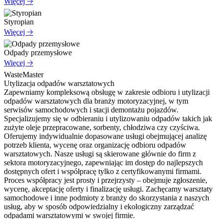
Więcej 🡢
Styropian
Więcej 🡢
Odpady przemysłowe
Więcej 🡢
WasteMaster
Utylizacja odpadów warsztatowych
Zapewniamy kompleksową obsługę w zakresie odbioru i utylizacji
odpadów warsztatowych dla branży motoryzacyjnej, w tym
serwisów samochodowych i stacji demontażu pojazdów.
Specjalizujemy się w odbieraniu i utylizowaniu odpadów takich jak
zużyte oleje przepracowane, sorbenty, chłodziwa czy czyściwa.
Oferujemy indywidualnie dopasowane usługi obejmującej analizę
potrzeb klienta, wycenę oraz organizację odbioru odpadów
warsztatowych. Nasze usługi są skierowane głównie do firm z
sektora motoryzacyjnego, zapewniając im dostęp do najlepszych
dostępnych ofert i współpracę tylko z certyfikowanymi firmami.
Proces współpracy jest prosty i przejrzysty – obejmuje zgłoszenie,
wycenę, akceptację oferty i finalizację usługi. Zachęcamy warsztaty
samochodowe i inne podmioty z branży do skorzystania z naszych
usług, aby w sposób odpowiedzialny i ekologiczny zarządzać
odpadami warsztatowymi w swojej firmie.