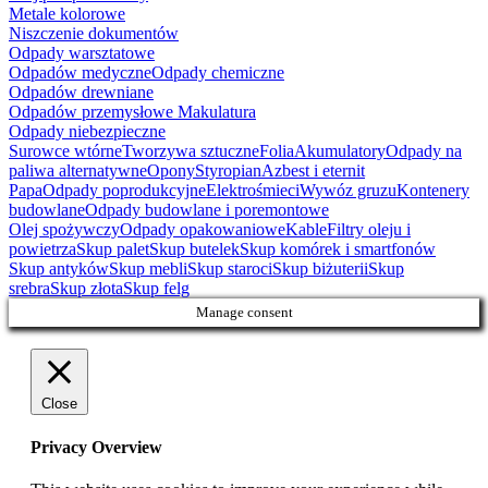
Metale kolorowe
Niszczenie dokumentów
Odpady warsztatowe
Odpadów medyczne
Odpady chemiczne
Odpadów drewniane
Odpadów przemysłowe
Makulatura
Odpady niebezpieczne
Surowce wtórne
Tworzywa sztuczne
Folia
Akumulatory
Odpady na
paliwa alternatywne
Opony
Styropian
Azbest i eternit
Papa
Odpady poprodukcyjne
Elektrośmieci
Wywóz gruzu
Kontenery
budowlane
Odpady budowlane i poremontowe
Olej spożywczy
Odpady opakowaniowe
Kable
Filtry oleju i
powietrza
Skup palet
Skup butelek
Skup komórek i smartfonów
Skup antyków
Skup mebli
Skup staroci
Skup biżuterii
Skup
srebra
Skup złota
Skup felg
Manage consent
Close
Privacy Overview