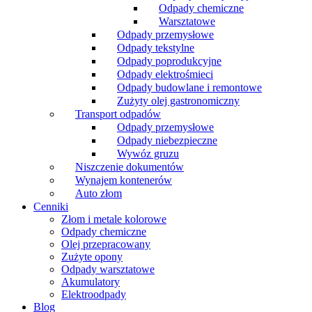
Odpady chemiczne
Warsztatowe
Odpady przemysłowe
Odpady tekstylne
Odpady poprodukcyjne
Odpady elektrośmieci
Odpady budowlane i remontowe
Zużyty olej gastronomiczny
Transport odpadów
Odpady przemysłowe
Odpady niebezpieczne
Wywóz gruzu
Niszczenie dokumentów
Wynajem kontenerów
Auto złom
Cenniki
Złom i metale kolorowe
Odpady chemiczne
Olej przepracowany
Zużyte opony
Odpady warsztatowe
Akumulatory
Elektroodpady
Blog