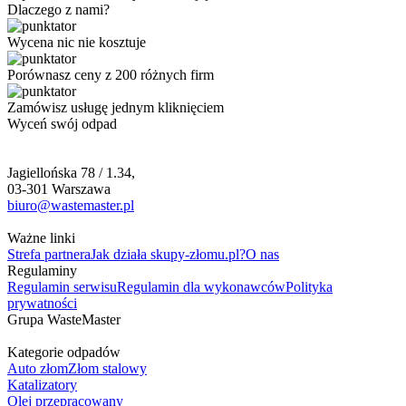
Dlaczego z nami?
Wycena nic nie kosztuje
Porównasz ceny z 200 różnych firm
Zamówisz usługę jednym kliknięciem
Wyceń swój odpad
Jagiellońska 78 / 1.34,
03-301 Warszawa
biuro@wastemaster.pl
Ważne linki
Strefa partnera
Jak działa skupy-złomu.pl?
O nas
Regulaminy
Regulamin serwisu
Regulamin dla wykonawców
Polityka
prywatności
Grupa WasteMaster
Kategorie odpadów
Auto złom
Złom stalowy
Katalizatory
Olej przepracowany