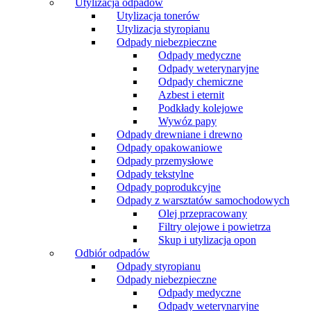
Utylizacja odpadów
Utylizacja tonerów
Utylizacja styropianu
Odpady niebezpieczne
Odpady medyczne
Odpady weterynaryjne
Odpady chemiczne
Azbest i eternit
Podkłady kolejowe
Wywóz papy
Odpady drewniane i drewno
Odpady opakowaniowe
Odpady przemysłowe
Odpady tekstylne
Odpady poprodukcyjne
Odpady z warsztatów samochodowych
Olej przepracowany
Filtry olejowe i powietrza
Skup i utylizacja opon
Odbiór odpadów
Odpady styropianu
Odpady niebezpieczne
Odpady medyczne
Odpady weterynaryjne