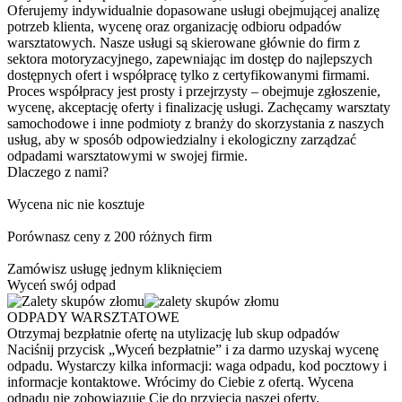
Oferujemy indywidualnie dopasowane usługi obejmującej analizę
potrzeb klienta, wycenę oraz organizację odbioru odpadów
warsztatowych. Nasze usługi są skierowane głównie do firm z
sektora motoryzacyjnego, zapewniając im dostęp do najlepszych
dostępnych ofert i współpracę tylko z certyfikowanymi firmami.
Proces współpracy jest prosty i przejrzysty – obejmuje zgłoszenie,
wycenę, akceptację oferty i finalizację usługi. Zachęcamy warsztaty
samochodowe i inne podmioty z branży do skorzystania z naszych
usług, aby w sposób odpowiedzialny i ekologiczny zarządzać
odpadami warsztatowymi w swojej firmie.
Dlaczego z nami?
Wycena nic nie kosztuje
Porównasz ceny z 200 różnych firm
Zamówisz usługę jednym kliknięciem
Wyceń swój odpad
ODPADY WARSZTATOWE
Otrzymaj bezpłatnie ofertę na utylizację lub skup odpadów
Naciśnij przycisk „Wyceń bezpłatnie” i za darmo uzyskaj wycenę
odpadu. Wystarczy kilka informacji: waga odpadu, kod pocztowy i
informacje kontaktowe. Wrócimy do Ciebie z ofertą. Wycena
odpadu nie zobowiązuje Cię do przyjęcia naszej oferty.