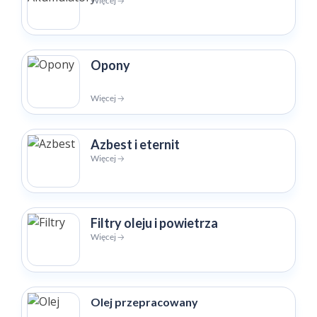
Więcej 🡢
Opony
Więcej 🡢
Azbest i eternit
Więcej 🡢
Filtry oleju i powietrza
Więcej 🡢
Olej przepracowany