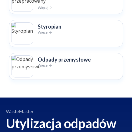
Więcej 🡢
Styropian
Więcej 🡢
Odpady przemysłowe
Więcej 🡢
WasteMaster
Utylizacja odpadów