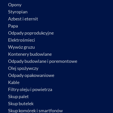
Opony
Styropian
Azbest i eternit
Papa
Odpady poprodukcyjne
Elektrośmieci
Wywóz gruzu
Kontenery budowlane
Odpady budowlane i poremontowe
Olej spożywczy
Odpady opakowaniowe
Kable
Filtry oleju i powietrza
Skup palet
Skup butelek
Skup komórek i smartfonów