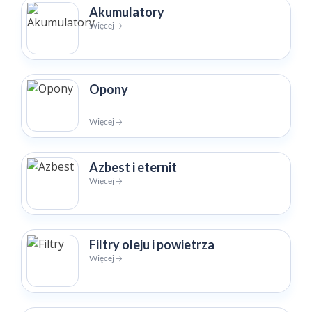
Akumulatory
Więcej 🡢
Opony
Więcej 🡢
Azbest i eternit
Więcej 🡢
Filtry oleju i powietrza
Więcej 🡢