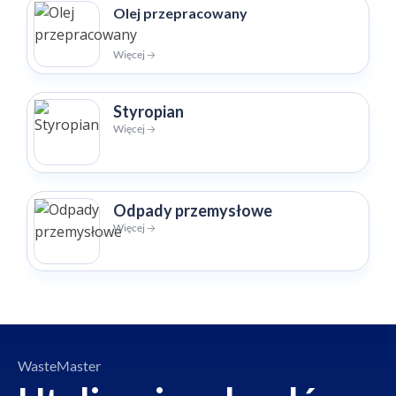
Olej przepracowany
Więcej 🡢
Styropian
Więcej 🡢
Odpady przemysłowe
Więcej 🡢
WasteMaster