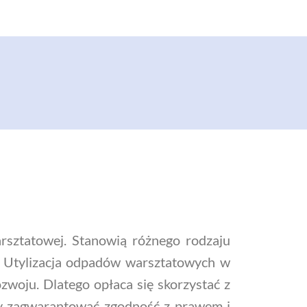
rsztatowej. Stanowią różnego rodzaju
i. Utylizacja odpadów warsztatowych w
woju. Dlatego opłaca się skorzystać z
by zagwarantować zgodność z prawem i