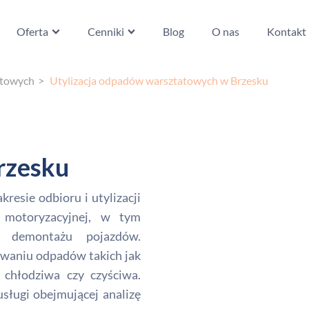
Oferta
Cenniki
Blog
O nas
Kontakt
atowych
Utylizacja odpadów warsztatowych w Brzesku
rzesku
esie odbioru i utylizacji
 motoryzacyjnej, w tym
i demontażu pojazdów.
zowaniu odpadów takich jak
 chłodziwa czy czyściwa.
ługi obejmującej analizę