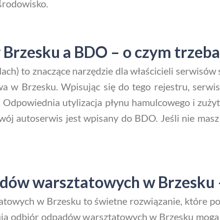
 środowisko.
Brzesku a BDO – o czym trzeba
h) to znaczące narzędzie dla właścicieli serwisów 
a w Brzesku. Wpisując się do tego rejestru, serwis
. Odpowiednia utylizacja płynu hamulcowego i zuży
Twój autoserwis jest wpisany do BDO. Jeśli nie m
dpadów warsztatowych w Brzesk
owych w Brzesku to świetne rozwiązanie, które pozw
onują odbiór odpadów warsztatowych w Brzesku mog