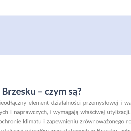
Brzesku – czym są?
odłączny element działalności przemysłowej i wa
ych i naprawczych, i wymagają właściwej utylizacj
chronie klimatu i zapewnieniu zrównoważonego roz
e utylizacji odpadów warsztatowych w Brzesku, że