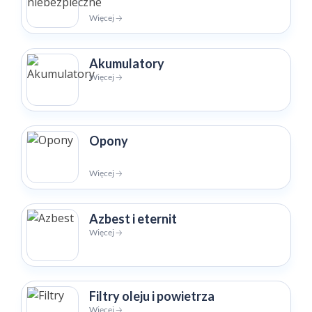
Więcej 🡢
Akumulatory
Więcej 🡢
Opony
Więcej 🡢
Azbest i eternit
Więcej 🡢
Filtry oleju i powietrza
Więcej 🡢