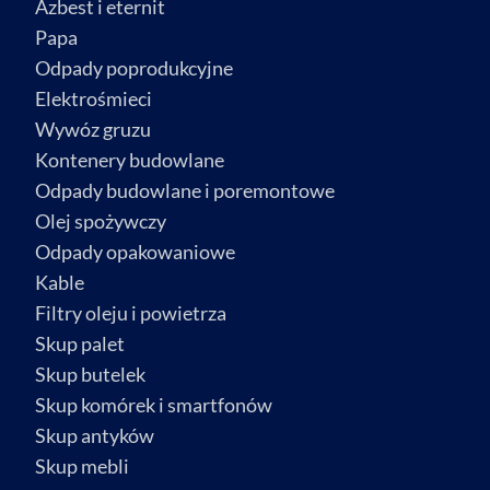
Azbest i eternit
Papa
Odpady poprodukcyjne
Elektrośmieci
Wywóz gruzu
Kontenery budowlane
Odpady budowlane i poremontowe
Olej spożywczy
Odpady opakowaniowe
Kable
Filtry oleju i powietrza
Skup palet
Skup butelek
Skup komórek i smartfonów
Skup antyków
Skup mebli