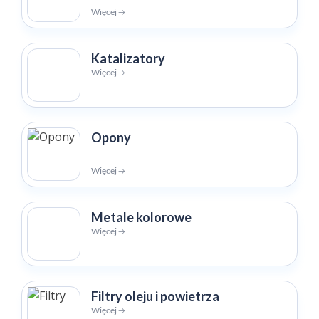
Więcej 🡢
Katalizatory
Więcej 🡢
Opony
Więcej 🡢
Metale kolorowe
Więcej 🡢
Filtry oleju i powietrza
Więcej 🡢