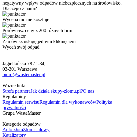
negatywny wpływ odpadów niebezpiecznych na środowisko.
Dlaczego z nami?
Wycena nic nie kosztuje
Porównasz ceny z 200 różnych firm
Zamówisz usługę jednym kliknięciem
Wyceń swój odpad
Jagiellońska 78 / 1.34,
03-301 Warszawa
biuro@wastemaster.pl
Ważne linki
Strefa partnera
Jak działa skupy-złomu.pl?
O nas
Regulaminy
Regulamin serwisu
Regulamin dla wykonawców
Polityka
prywatności
Grupa WasteMaster
Kategorie odpadów
Auto złom
Złom stalowy
Katalizatory