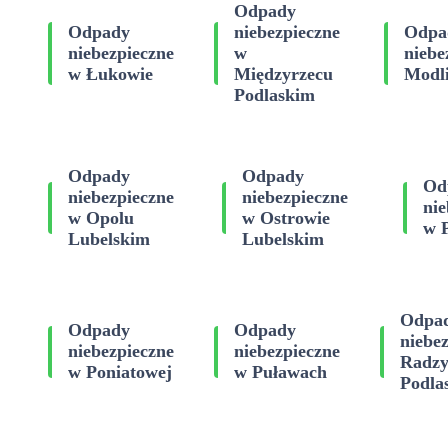
Odpady
Odpady
niebezpieczne
Odpa
niebezpieczne
w
niebe
w Łukowie
Międzyrzecu
Modl
Podlaskim
Odpady
Odpady
Od
niebezpieczne
niebezpieczne
nie
w Opolu
w Ostrowie
w 
Lubelskim
Lubelskim
Odpa
Odpady
Odpady
niebe
niebezpieczne
niebezpieczne
Radzy
w Poniatowej
w Puławach
Podla