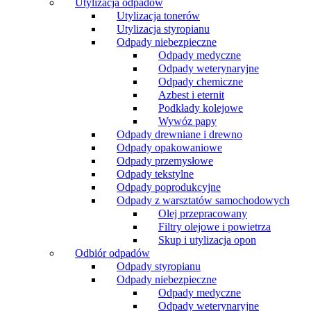
Utylizacja odpadów
Utylizacja tonerów
Utylizacja styropianu
Odpady niebezpieczne
Odpady medyczne
Odpady weterynaryjne
Odpady chemiczne
Azbest i eternit
Podkłady kolejowe
Wywóz papy
Odpady drewniane i drewno
Odpady opakowaniowe
Odpady przemysłowe
Odpady tekstylne
Odpady poprodukcyjne
Odpady z warsztatów samochodowych
Olej przepracowany
Filtry olejowe i powietrza
Skup i utylizacja opon
Odbiór odpadów
Odpady styropianu
Odpady niebezpieczne
Odpady medyczne
Odpady weterynaryjne