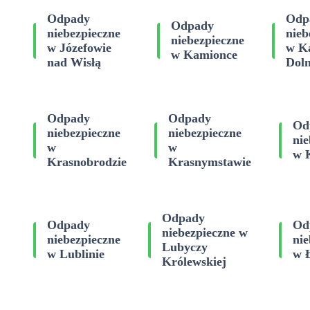
Odpady
Odp
Odpady
niebezpieczne
nieb
niebezpieczne
w Józefowie
w K
w Kamionce
nad Wisłą
Dol
Odpady
Odpady
Od
niebezpieczne
niebezpieczne
nie
w
w
w 
Krasnobrodzie
Krasnymstawie
Odpady
Odpady
Od
niebezpieczne w
niebezpieczne
nie
Lubyczy
w Lublinie
w 
Królewskiej