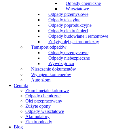
Odpady chemiczne
Warsztatowe
Odpady przemysłowe
Odpady tekstylne
Odpady poprodukcyjne
Odpady elektrośmieci
Odpady budowlane i remontowe
Zużyty olej gastronomiczny
Transport odpadów
Odpady przemysłowe
Odpady niebezpieczne
Wywóz gruzu
Niszczenie dokumentów
Wynajem kontenerów
Auto złom
Cenniki
Złom i metale kolorowe
Odpady chemiczne
Olej przepracowany
Zużyte opony
Odpady warsztatowe
Akumulatory
Elektroodpady
Blog