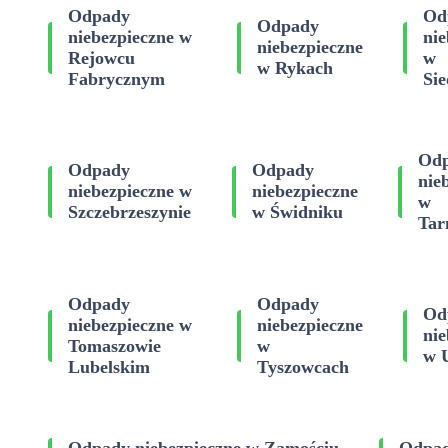
Odpady
Od
Odpady
niebezpieczne w
nie
niebezpieczne
Rejowcu
w
w Rykach
Fabrycznym
Sie
Od
Odpady
Odpady
nie
niebezpieczne w
niebezpieczne
w
Szczebrzeszynie
w Świdniku
Tar
Odpady
Odpady
Od
niebezpieczne w
niebezpieczne
nie
Tomaszowie
w
w 
Lubelskim
Tyszowcach
Odpady niebezpieczne w Zamościu
Odpad