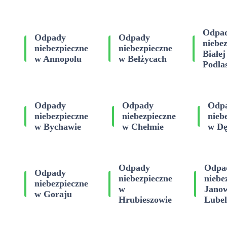
Odpa
Odpady
Odpady
niebe
niebezpieczne
niebezpieczne
Białej
w Annopolu
w Bełżycach
Podlas
Odpady
Odpady
Odp
niebezpieczne
niebezpieczne
nieb
w Bychawie
w Chełmie
w Dę
Odpady
Odpa
Odpady
niebezpieczne
niebe
niebezpieczne
w
Janow
w Goraju
Hrubieszowie
Lube