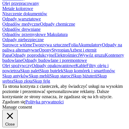
Olej przepracowany
Metale kolorowe
Niszczenie dokumentów
Odpady warsztatowe
Odpadów medyczne
Odpady chemiczne
Odpadów drewniane
Odpadów przemysłowe
Makulatura
Odpady niebezpieczne
Surowce wtórne
Tworzywa sztuczne
Folia
Akumulatory
Odpady na
paliwa alternatywne
Opony
Styropian
Azbest i eternit
Papa
Odpady poprodukcyjne
Elektrośmieci
Wywóz gruzu
Kontenery
budowlane
Odpady budowlane i poremontowe
Olej spożywczy
Odpady opakowaniowe
Kable
Filtry oleju i
powietrza
Skup palet
Skup butelek
Skup komórek i smartfonów
Skup antyków
Skup mebli
Skup staroci
Skup biżuterii
Skup
srebra
Skup złota
Skup felg
Ta strona korzysta z ciasteczek, aby świadczyć usługi na wysokim
poziomie i prezentować spersonalizowane reklamy. Dalsze
korzystanie ze strony oznacza, że zgadzasz się na ich użycie.
Zgadzam się
Polityka prywatności
Manage consent
Close