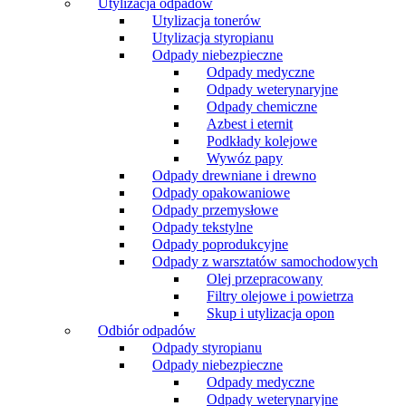
Utylizacja odpadów
Utylizacja tonerów
Utylizacja styropianu
Odpady niebezpieczne
Odpady medyczne
Odpady weterynaryjne
Odpady chemiczne
Azbest i eternit
Podkłady kolejowe
Wywóz papy
Odpady drewniane i drewno
Odpady opakowaniowe
Odpady przemysłowe
Odpady tekstylne
Odpady poprodukcyjne
Odpady z warsztatów samochodowych
Olej przepracowany
Filtry olejowe i powietrza
Skup i utylizacja opon
Odbiór odpadów
Odpady styropianu
Odpady niebezpieczne
Odpady medyczne
Odpady weterynaryjne