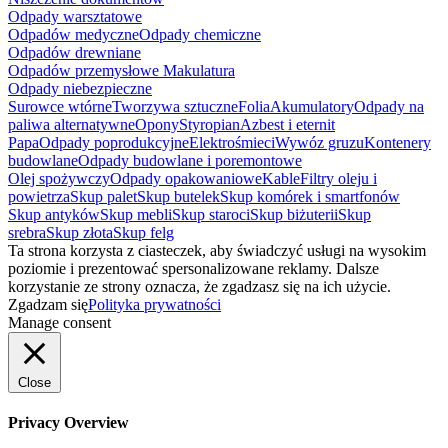
Odpady warsztatowe
Odpadów medyczne
Odpady chemiczne
Odpadów drewniane
Odpadów przemysłowe
Makulatura
Odpady niebezpieczne
Surowce wtórne
Tworzywa sztuczne
Folia
Akumulatory
Odpady na
paliwa alternatywne
Opony
Styropian
Azbest i eternit
Papa
Odpady poprodukcyjne
Elektrośmieci
Wywóz gruzu
Kontenery
budowlane
Odpady budowlane i poremontowe
Olej spożywczy
Odpady opakowaniowe
Kable
Filtry oleju i
powietrza
Skup palet
Skup butelek
Skup komórek i smartfonów
Skup antyków
Skup mebli
Skup staroci
Skup biżuterii
Skup
srebra
Skup złota
Skup felg
Ta strona korzysta z ciasteczek, aby świadczyć usługi na wysokim
poziomie i prezentować spersonalizowane reklamy. Dalsze
korzystanie ze strony oznacza, że zgadzasz się na ich użycie.
Zgadzam się
Polityka prywatności
Manage consent
Close
Privacy Overview