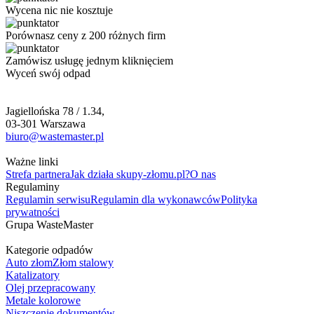
Wycena nic nie kosztuje
Porównasz ceny z 200 różnych firm
Zamówisz usługę jednym kliknięciem
Wyceń swój odpad
Jagiellońska 78 / 1.34,
03-301 Warszawa
biuro@wastemaster.pl
Ważne linki
Strefa partnera
Jak działa skupy-złomu.pl?
O nas
Regulaminy
Regulamin serwisu
Regulamin dla wykonawców
Polityka
prywatności
Grupa WasteMaster
Kategorie odpadów
Auto złom
Złom stalowy
Katalizatory
Olej przepracowany
Metale kolorowe
Niszczenie dokumentów