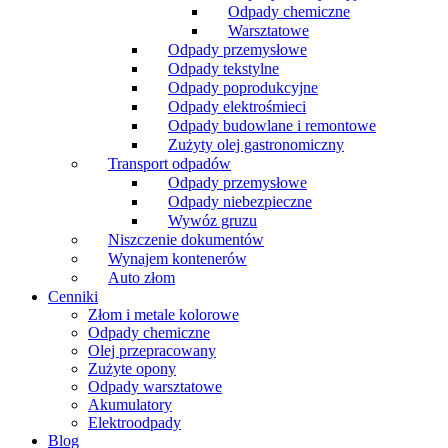
Odpady chemiczne
Warsztatowe
Odpady przemysłowe
Odpady tekstylne
Odpady poprodukcyjne
Odpady elektrośmieci
Odpady budowlane i remontowe
Zużyty olej gastronomiczny
Transport odpadów
Odpady przemysłowe
Odpady niebezpieczne
Wywóz gruzu
Niszczenie dokumentów
Wynajem kontenerów
Auto złom
Cenniki
Złom i metale kolorowe
Odpady chemiczne
Olej przepracowany
Zużyte opony
Odpady warsztatowe
Akumulatory
Elektroodpady
Blog