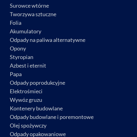
Surowce wtórne
Tworzywa sztuczne
Folia
Akumulatory
Odpady na paliwa alternatywne
Opony
Styropian
Azbest i eternit
Papa
Odpady poprodukcyjne
Elektrośmieci
Wywóz gruzu
Kontenery budowlane
Odpady budowlane i poremontowe
Olej spożywczy
Odpady opakowaniowe