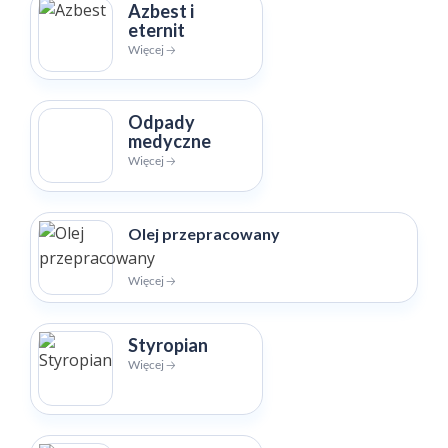
Azbest i
eternit
Więcej 🡢
Odpady
medyczne
Więcej 🡢
Olej przepracowany
Więcej 🡢
Styropian
Więcej 🡢